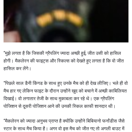
“मुझे लगता है कि जिसकी ग्रैपलिंग ज्यादा अच्छी हुई, जीत उसी को हासिल
होगी। मैकलेरन की फाइट्स और स्किल्स को देखते हुए लगता है कि वो जीत
हासिल कर लेंगे।
STAY IN THE KNOW
“पिछले साल डैनी किंगड के साथ हुए उनके मैच को ही देख लीजिए। भले ही वो
Take ONE Championship wherever you go! Sign up now
मैच हार गए लेकिन फाइट के दौरान उन्होंने खुद को बचाने में अच्छी काबिलियत
to gain access to latest news, unlock special offers
and get first access to the best seats to our live
दिखाई। वो लगातार तेजी के साथ मुकाबला कर रहे थे। एक ग्रैपलिंग
events.
पोजिशन से दूसरी पोजिशन आने की उनकी स्किल काफी
शानदार थी।
ईमेल
प्रतिद्वंद्वी
“मैकलेरन को ज्यादा अनुभव प्राप्त है क्योंकि उन्होंने बिबियानो फर्नांडीस जैसे
इवेंट
स्टार के साथ मैच किया है। अगर वो इस मैच को जीत गए तो अगली बाउट में
नाम