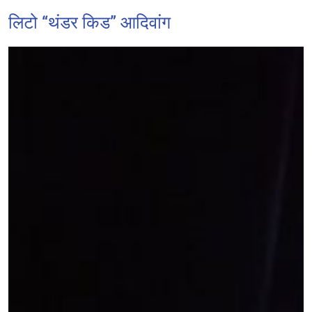
लिटो “थंडर किड” आदिवांग