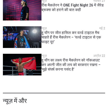
न्यूज़
नवम्बर 27
रीस मैकलेरन ने ONE Fight Night 26 में जैरेड
ब्रूक्स को हराने की बात कही
न्यूज़
मई 2
हू योंग पर जीत हासिल कर वर्ल्ड टाइटल मैच
चाहते हैं रीस मैकलेरन – ‘वर्ल्ड टाइटल से एक
फाइट दूर’
न्यूज़
अप्रैल 22
हू योंग का लक्ष्य रीस मैकलेरन को नॉकआउट
कर अपनी जीत की लय को बरकरार रखना –
‘मुझे संघर्ष करना पसंद है’
न्यूज़ में और