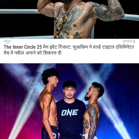
न्यूज़
अगस्त 8
The Inner Circle 25 मेन इवेंट रिजल्ट: सुआकिम ने वर्ल्ड टाइटल एलिमिनेटर
मैच में नबील अनाने को शिकस्त दी