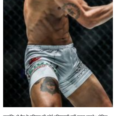
STAY IN THE KNOW
Take ONE Championship wherever you go! Sign up now
to gain access to latest news, unlock special offers
and get first access to the best seats to our live
events.
ईमेल
प्रतिद्वंद्वी
इवेंट
नाम