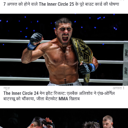
7 अगस्त को होने वाले The Inner Circle 25 के पूरे बाउट कार्ड की घोषणा
न्यूज़
अगस्त 1
The Inner Circle 24 मेन इवेंट रिजल्ट: एलबैक अलिशोव ने एंख-ओर्गिल
बाटरखू को चौंकाया, जीता बेंटमवेट MMA खिताब