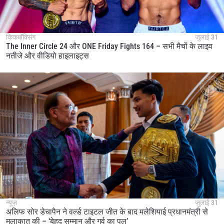
किकबॉक्सिंग
जुलाई 31
The Inner Circle 24 और ONE Friday Fights 164 – सभी मैचों के लाइव
नतीजे और वीडियो हाइलाइट्स
न्यूज़
जुलाई 31
अलिफ सोर डेचापैन ने वर्ल्ड टाइटल जीत के बाद मलेशियाई प्रधानमंत्री से
मुलाकात की – ‘बेहद सम्मान और गर्व का पल’