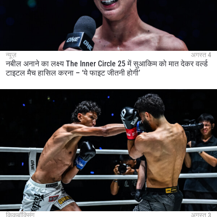
न्यूज़
अगस्त 4
नबील अनाने का लक्ष्य The Inner Circle 25 में सुआकिम को मात देकर वर्ल्ड
टाइटल मैच हासिल करना – ‘ये फाइट जीतनी होगी’
किकबॉक्सिंग
अगस्त 3