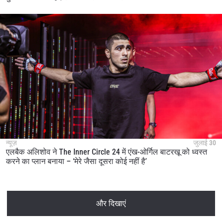
न्यूज़
जुलाई 30
एलबैक अलिशोव ने The Inner Circle 24 में एंख-ओर्गिल बाटरखू को ध्वस्त
करने का प्लान बनाया – ‘मेरे जैसा दूसरा कोई नहीं है’
और दिखाएं