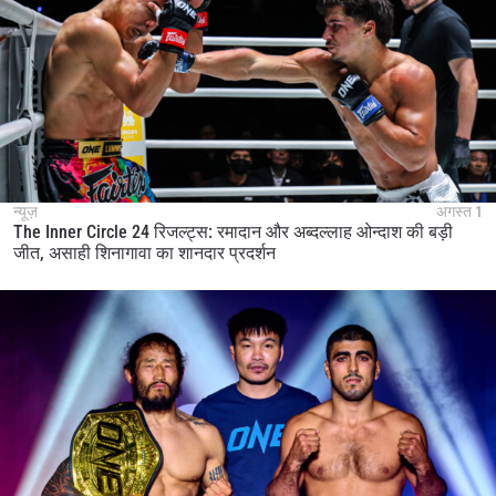
न्यूज़
अगस्त 1
The Inner Circle 24 रिजल्ट्स: रमादान और अब्दल्लाह ओन्दाश की बड़ी
जीत, असाही शिनागावा का शानदार प्रदर्शन