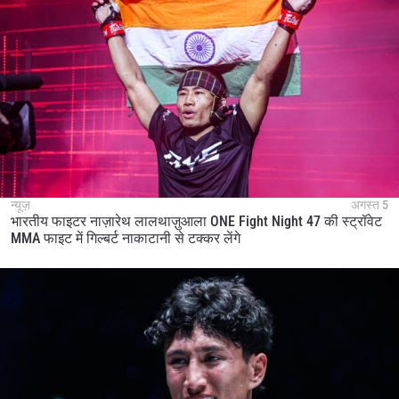
न्यूज़
अगस्त 5
भारतीय फाइटर नाज़ारेथ लालथाज़ुआला ONE Fight Night 47 की स्ट्रॉवेट
MMA फाइट में गिल्बर्ट नाकाटानी से टक्कर लेंगे