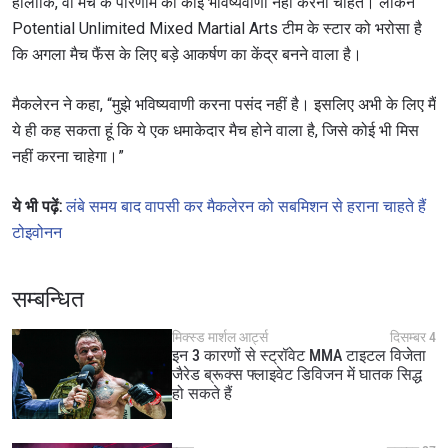
हालांकि, वो मैच के परिणाम की कोई भविष्यवाणी नहीं करना चाहते। लेकिन
हाइलाइट्स देखें
Potential Unlimited Mixed Martial Arts टीम के स्टार को भरोसा है
सदस्यता लें
कि अगला मैच फैंस के लिए बड़े आकर्षण का केंद्र बनने वाला है।
By submitting this form, you are agreeing to our
collection, use and disclosure of your information
मैकलेरन ने कहा, “मुझे भविष्यवाणी करना पसंद नहीं है। इसलिए अभी के लिए मैं
under our
Privacy Policy
. You may unsubscribe from
ये ही कह सकता हूं कि ये एक धमाकेदार मैच होने वाला है, जिसे कोई भी मिस
these communications at any time.
नहीं करना चाहेगा।”
ये भी पढ़ें:
लंबे समय बाद वापसी कर मैकलेरन को सबमिशन से हराना चाहते हैं
टोइवोनन
सम्बन्धित
मिक्स्ड मार्शल आर्ट्स
दिसम्बर 4
इन 3 कारणों से स्ट्रॉवेट MMA टाइटल विजेता
जैरेड ब्रूक्स फ्लाइवेट डिविजन में घातक सिद्ध
हो सकते हैं