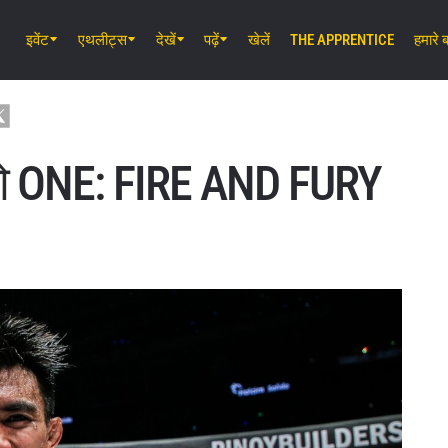
इवेंट
एथलीट्स
देखें
पढ़ें
खेलें
THE APPRENTICE
हमारे बा
अग॰ 8 (शनि) 8:30 AM UTC
इबारा वेव एरीना ओटा, टोक्यो
ONE SAMURAI 2
को ONE: FIRE AND FURY
अग॰ 14 (शुक्र) 11:30 AM UTC
लुम्पिनी स्टेडियम, बैंकॉक
ONE Friday Fights 166 & The Inner 
26