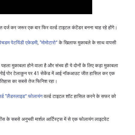
हाइलाइट्स देखें
सदस्यता लें
जो जीत दर्ज कर जरूर एक बार फिर वर्ल्ड टाइटल कंटेंडर बनना चाह रहे होंगे।
itting this form, you are agreeing to our collection, use and discl
 पेचडम पेटयिंडी एकेडमी
,
“मोमोटारो”
के खिलाफ मुकाबले के साथ वापसी
 information under our
Privacy Policy
. You may unsubscribe from 
communications at any time.
 का पहला मुकाबला होने वाला है और संभव ही ये दोनों के लिए कड़ा मुकाबला
ोंगनोई पोर टेलाकुन पर 41 सेकेंड में आई नॉकआउट जीत हासिल कर एक
े इतिहास का सबसे तेज फिनिश रहा।
र्ड “लैंडस्लाइड” फोलायंग
वर्ल्ड टाइटल शॉट हासिल करने के सफर को
ंस के सबसे अनुभवी मार्शल आर्टिस्ट्स में से एक फोलायंग लाइटवेट