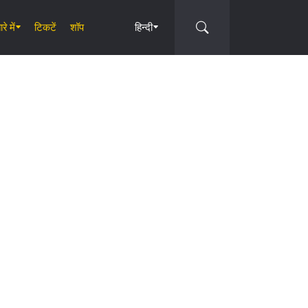
रे में
टिकटें
शॉप
हिन्दी
Circle