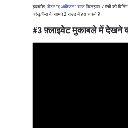
हालांकि,
पीटर “द आर्केंजल” बस्ट
फिलहाल 7 मैचों की विनिंग
घरेलू फैंस के सामने 2 राउंड में हरा सकते हैं।
#3
फ़्लाइवेट मुकाबले में देखने