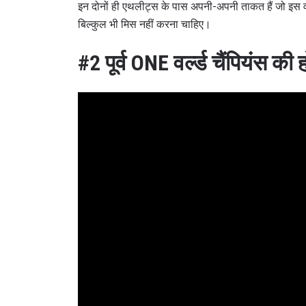
इन दोनों ही एथलीट्स के पास अपनी-अपनी ताकत हैं जो इस 
बिल्कुल भी मिस नहीं करना चाहिए।
#2
पूर्व ONE वर्ल्ड चैंपियंस की
STAY
Take ONE
news, unl
ईमेल
नाम