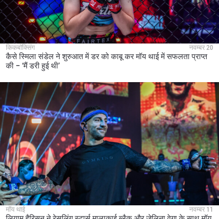
किकबॉक्सिंग
नवम्बर 20
कैसे स्मिला संडेल ने शुरुआत में डर को काबू कर मॉय थाई में सफलता प्राप्त
की – ‘मैं डरी हुई थी’
मॉय थाई
नवम्बर 11
लियाम हैरिसन ने रेसलिंग स्टार्स मालाकाई ब्लैक और ज़ेलिना वेगा के साथ मॉय