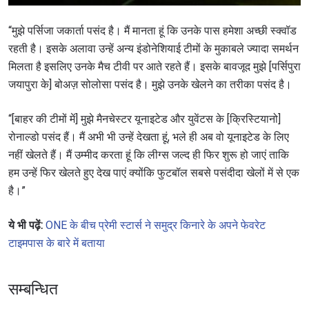
नाम
“मुझे पर्सिजा जकार्ता पसंद है। मैं मानता हूं कि उनके पास हमेशा अच्छी स्क्वॉड
हाइलाइट्स देखें
रहती है। इसके अलावा उन्हें अन्य इंडोनेशियाई टीमों के मुकाबले ज्यादा समर्थन
मिलता है इसलिए उनके मैच टीवी पर आते रहते हैं। इसके बावजूद मुझे [पर्सिपुरा
सदस्यता लें
जयापुरा के] बोअज़ सोलोसा पसंद है। मुझे उनके खेलने का तरीका पसंद है।
By submitting this form, you are agreeing to our
collection, use and disclosure of your information
“[बाहर की टीमों में] मुझे मैनचेस्टर यूनाइटेड और युवेंटस के [क्रिस्टियानो]
under our
Privacy Policy
. You may unsubscribe from
these communications at any time.
रोनाल्डो पसंद हैं। मैं अभी भी उन्हें देखता हूं, भले ही अब वो यूनाइटेड के लिए
नहीं खेलते हैं। मैं उम्मीद करता हूं कि लीग्स जल्द ही फिर शुरू हो जाएं ताकि
हम उन्हें फिर खेलते हुए देख पाएं क्योंकि फुटबॉल सबसे पसंदीदा खेलों में से एक
है।”
ये भी पढ़ें:
ONE के बीच प्रेमी स्टार्स ने समुद्र किनारे के अपने फेवरेट
टाइमपास के बारे में बताया
सम्बन्धित