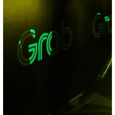
STAY IN THE KNOW
Take ONE Championship wherever you go! Sign up now
to gain access to latest news, unlock special offers
and get first access to the best seats to our live
events.
ईमेल
प्रतिद्वंद्वी
इवेंट