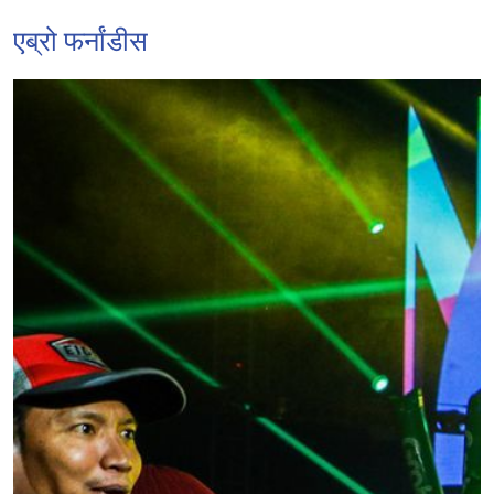
एब्रो फर्नांडीस