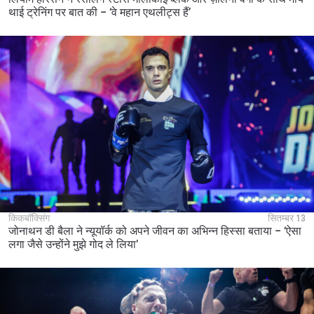
थाई ट्रेनिंग पर बात की – ‘वे महान एथलीट्स हैं’
किकबॉक्सिंग
सितम्बर 13
जोनाथन डी बैला ने न्यूयॉर्क को अपने जीवन का अभिन्न हिस्सा बताया – ‘ऐसा
लगा जैसे उन्होंने मुझे गोद ले लिया’