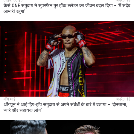
कैसे ONE समुदाय ने सुपरफैन मुर हॉक स्लेटर का जीवन बदल दिया – ‘मैं सदैव
आभारी रहूंगा’
मॉय थाई
अप्रैल 13
थोंगपून ने थाई हिप-हॉप समुदाय से अपने संबंधों के बारे में बताया – ‘दोस्ताना,
प्यारे और सहायक लोग’