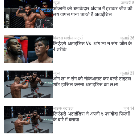
न्यूज़
जनवरी 5
ओकामी को धमाकेदार अंदाज में हराकर जीत की
लय वापस पाना चाहते हैं अटाईडिस
मिक्स्ड मार्शल आर्ट्स
जुलाई 26
लिएंड्रो अटाईडिस Vs. आंग ला न संग: जीत के
4 तरीके
न्यूज़
जुलाई 23
आंग ला न संग को नॉकआउट कर वर्ल्ड टाइटल
शॉट हासिल करना अटाईडिस का लक्ष्य
लाइफ स्टाइल
जून 14
लिएंड्रो अटाईडिस ने अपनी 5 पसंदीदा फिल्मों
के बारे में बताया