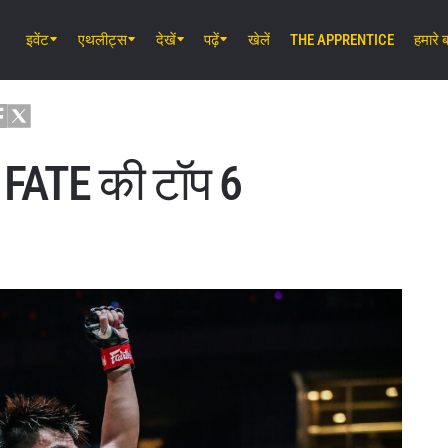
इवेंट
एथलीट्स
देखें
पढ़ें
खेलें
THE APPRENTICE
हमारे बा
अग॰ 7 (शुक्र) 11:30 AM UTC
लुम्पिनी स्टेडियम, बैंकॉक
ONE Friday Fights 165 & The Inner 
25
FATE की टॉप 6
अग॰ 8 (शनि) 8:30 AM UTC
इबारा वेव एरीना ओटा, टोक्यो
ONE SAMURAI 2