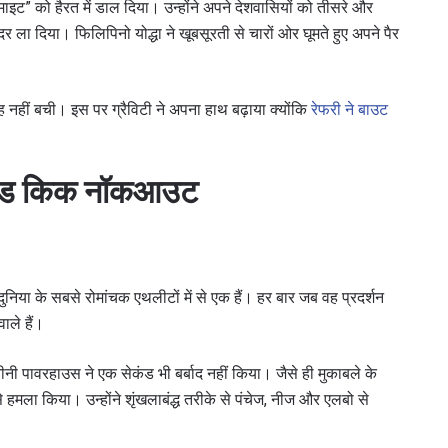
ामाइट” को हैरत में डाल दिया। उन्होंने अपने देशवासियों को तीसरे और
दर ला दिया। फिलिपिनो योद्धा ने खूबसूरती से चारों ओर घूमते हुए अपने पैर
नहीं बची। इस पर ग्रैविटी ने अपना हाथ बढ़ाया क्योंकि
रेफरी ने बाउट
 हेड किक नॉकआउट
 IN THE KNOW
निया के सबसे रोमांचक एथलीटों में से एक हैं। हर बार जब वह प्रदर्शन
 Championship wherever you go! Sign up now to gain access to l
ाले हैं।
ock special offers and get first access to the best seats to our li
 चीनी पावरहाउस ने एक सेकंड भी बर्बाद नहीं किया। जैसे ही मुकाबले के
प्रतिद्वंद्वी
े हमला किया। उन्होंने शृंखलाबंद्ध तरीके से पंचेज, नीज और एलबो से
इवेंट