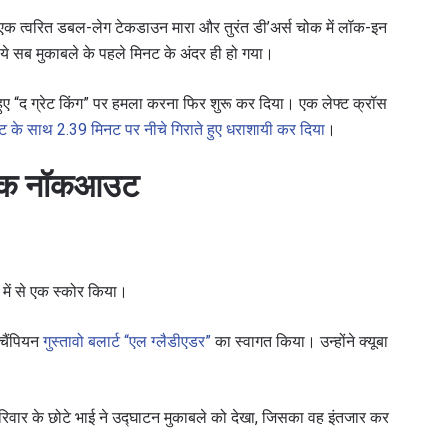
एक त्वरित डबल-लेग टेकडाउन मारा और तुरंत डी’अर्स चोक में लॉक-इन
े सब मुकाबले के पहले मिनट के अंदर ही हो गया।
हाइलाइट्स देखें
सदस्यता लें
े हुए “द ग्रेट किंग” पर हमला करना फिर शुरू कर दिया। एक लेफ्ट क्रॉस
itting this form, you are agreeing to our collection, use and discl
के साथ 2.39 मिनट पर नीचे गिराते हुए धराशायी कर दिया
।
 information under our
Privacy Policy
. You may unsubscribe from 
communications at any time.
किक नॉकआउट
ें से एक स्कोर किया।
 चैंपियन
गुस्तावो बलार्ट “एल ग्लैडीएडर”
का स्वागत किया। उन्होंने क्यूबा
रिवार के छोटे भाई ने उद्घाटन मुकाबले को देखा, जिसका वह इंतजार कर