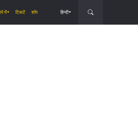
रे में
टिकटें
शॉप
हिन्दी
Circle