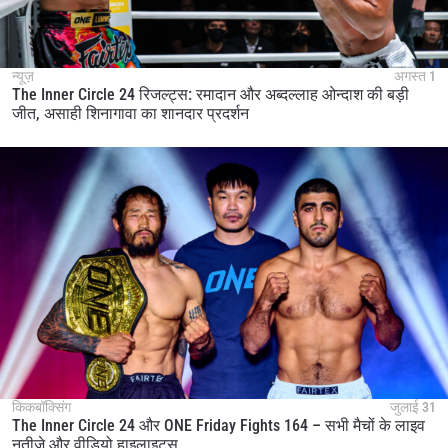
न्यूज़
अगस्त 1
The Inner Circle 24 रिजल्ट्स: रमादान और अब्दल्लाह ओन्दाश की बड़ी
जीत, असाही शिनागावा का शानदार प्रदर्शन
किकबॉक्सिंग
जुलाई 31
The Inner Circle 24 और ONE Friday Fights 164 – सभी मैचों के लाइव
नतीजे और वीडियो हाइलाइट्स