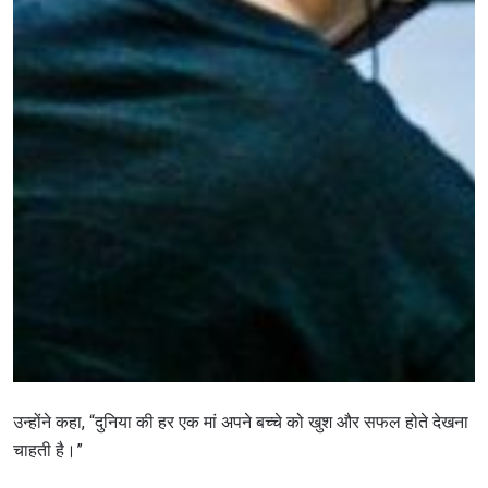
STAY IN THE KNOW
Take ONE Championship wherever you go! Sign up now
to gain access to latest news, unlock special offers
and get first access to the best seats to our live
events.
ईमेल
प्रतिद्वंद्वी
इवेंट
नाम
उन्होंने कहा, “दुनिया की हर एक मां अपने बच्चे को खुश और सफल होते देखना
हाइलाइट्स देखें
चाहती है।”
सदस्यता लें