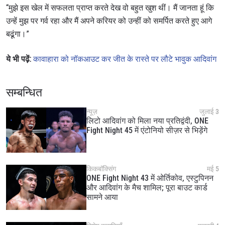
“मुझे इस खेल में सफलता प्राप्त करते देख वो बहुत खुश थीं। मैं जानता हूं कि
By submitting this form, you are agreeing to our
collection, use and disclosure of your information
उन्हें मुझ पर गर्व रहा और मैं अपने करियर को उन्हीं को समर्पित करते हुए आगे
under our
Privacy Policy
. You may unsubscribe from
बढूंगा।”
these communications at any time.
ये भी पढ़ें:
कावाहारा को नॉकआउट कर जीत के रास्ते पर लौटे भावुक आदिवांग
सम्बन्धित
न्यूज़
जुलाई 3
लिटो आदिवांग को मिला नया प्रतिद्वंदी, ONE
Fight Night 45 में एंटोनियो सीज़र से भिड़ेंगे
किकबॉक्सिंग
मई 5
ONE Fight Night 43 में ओर्तिकोव, एस्टुपिनन
और आदिवांग के मैच शामिल; पूरा बाउट कार्ड
सामने आया