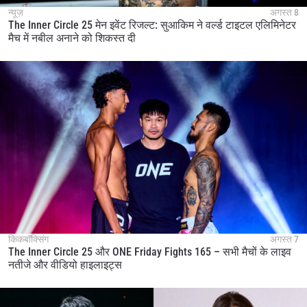
न्यूज़
अगस्त 8
The Inner Circle 25 मेन इवेंट रिजल्ट: सुआकिम ने वर्ल्ड टाइटल एलिमिनेटर
मैच में नबील अनाने को शिकस्त दी
किकबॉक्सिंग
अगस्त 7
The Inner Circle 25 और ONE Friday Fights 165 – सभी मैचों के लाइव
नतीजे और वीडियो हाइलाइट्स