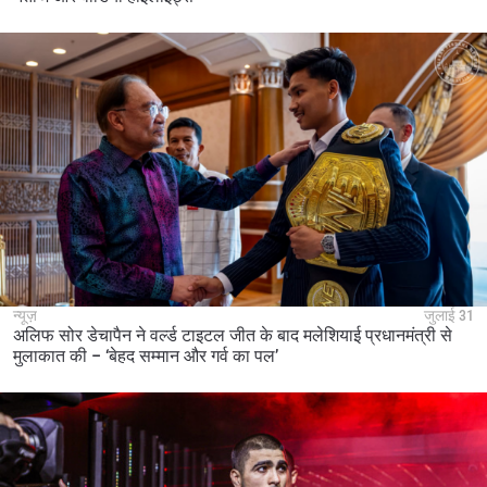
न्यूज़
जुलाई 31
अलिफ सोर डेचापैन ने वर्ल्ड टाइटल जीत के बाद मलेशियाई प्रधानमंत्री से
मुलाकात की – ‘बेहद सम्मान और गर्व का पल’