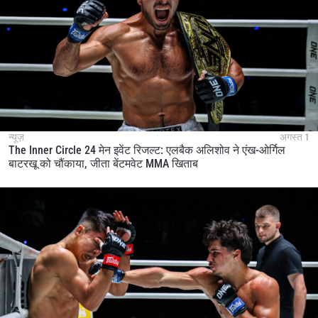
न्यूज़
अगस्त 1
The Inner Circle 24 मेन इवेंट रिजल्ट: एलबैक अलिशोव ने एंख-ओर्गिल
बाटरखू को चौंकाया, जीता बेंटमवेट MMA खिताब