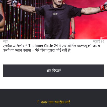
न्यूज़
जुलाई 30
एलबैक अलिशोव ने The Inner Circle 24 में एंख-ओर्गिल बाटरखू को ध्वस्त
करने का प्लान बनाया – ‘मेरे जैसा दूसरा कोई नहीं है’
और दिखाएं
ऊपर तक स्क्रोल करें