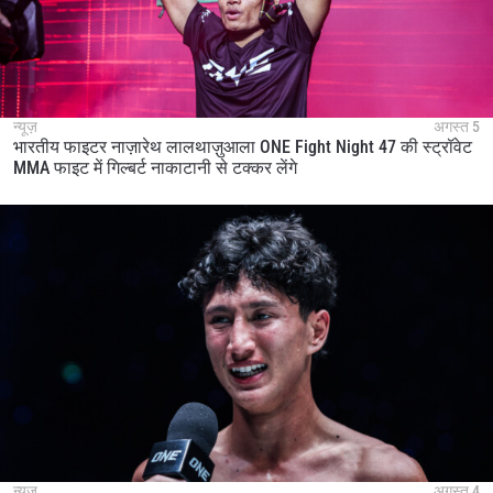
न्यूज़
अगस्त 5
भारतीय फाइटर नाज़ारेथ लालथाज़ुआला ONE Fight Night 47 की स्ट्रॉवेट
MMA फाइट में गिल्बर्ट नाकाटानी से टक्कर लेंगे
न्यूज़
अगस्त 4