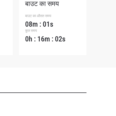
बाउट का समय
बाउट का औसत समय
08m : 01s
कुल समय
0h : 16m : 02s
osure of
these