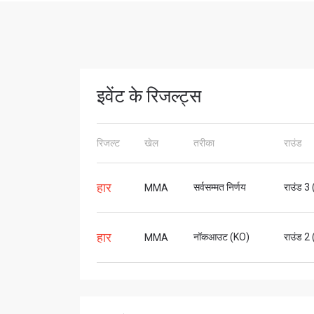
इवेंट के रिजल्ट्स
रिजल्ट
खेल
तरीका
राउंड
हार
सर्वसम्मत निर्णय
राउंड 3
MMA
हार
नॉकआउट (KO)
राउंड 2
MMA
STAY
Take ONE
news, unl