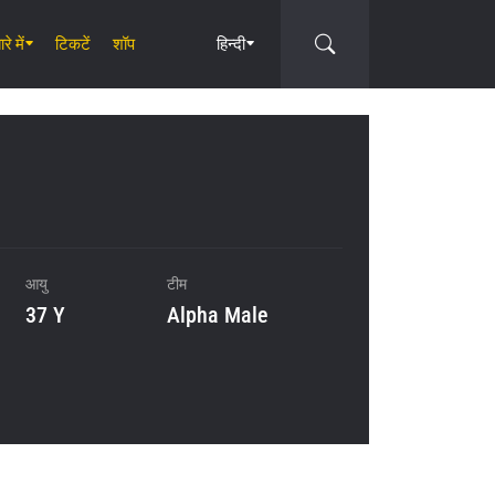
रे में
टिकटें
शॉप
हिन्दी
Circle
आयु
टीम
37 Y
Alpha Male