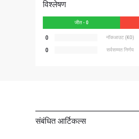
ईमेल
विश्लेषण
जीत - 0
नाम
0
नॉकआउट (KO)
0
सर्वसम्मत निर्णय
By subm
your
संबंधित आर्टिकल्स