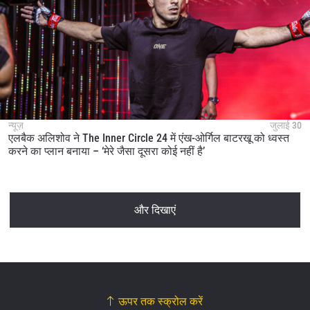
न्यूज़
जुलाई 30
एलबैक अलिशोव ने The Inner Circle 24 में एंख-ओर्गिल बाटरखू को ध्वस्त
करने का प्लान बनाया – ‘मेरे जैसा दूसरा कोई नहीं है’
और दिखाएं
ऊपर तक स्क्रोल करें