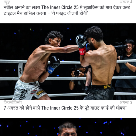
न्यूज़
अगस्त 4
नबील अनाने का लक्ष्य The Inner Circle 25 में सुआकिम को मात देकर वर्ल्ड
टाइटल मैच हासिल करना – ‘ये फाइट जीतनी होगी’
किकबॉक्सिंग
अगस्त 3
7 अगस्त को होने वाले The Inner Circle 25 के पूरे बाउट कार्ड की घोषणा