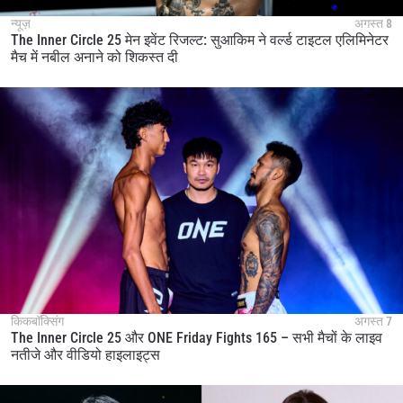
न्यूज़
अगस्त 8
The Inner Circle 25 मेन इवेंट रिजल्ट: सुआकिम ने वर्ल्ड टाइटल एलिमिनेटर
मैच में नबील अनाने को शिकस्त दी
किकबॉक्सिंग
अगस्त 7
The Inner Circle 25 और ONE Friday Fights 165 – सभी मैचों के लाइव
नतीजे और वीडियो हाइलाइट्स