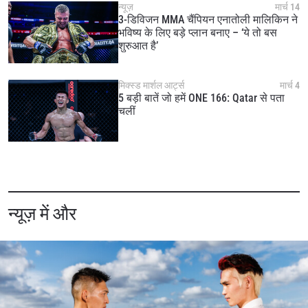
न्यूज़
मार्च 14
3-डिविजन MMA चैंपियन एनातोली मालिकिन ने
भविष्य के लिए बड़े प्लान बनाए – ‘ये तो बस
शुरुआत है’
मिक्स्ड मार्शल आर्ट्स
मार्च 4
5 बड़ी बातें जो हमें ONE 166: Qatar से पता
चलीं
न्यूज़ में और