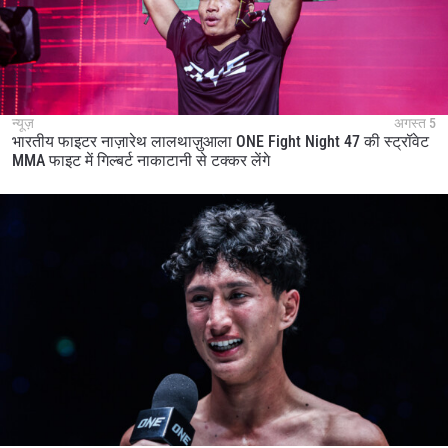
न्यूज़
अगस्त 5
भारतीय फाइटर नाज़ारेथ लालथाज़ुआला ONE Fight Night 47 की स्ट्रॉवेट
MMA फाइट में गिल्बर्ट नाकाटानी से टक्कर लेंगे