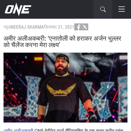
न्यूज़
NEERAJ SHARMA
सितम्बर 21, 2021
अमीर अलीअकबरी: ‘एनातोली को हराकर अर्जन भुल्लर
को चैलेंज करना मेरा लक्ष्य’
अमीर अलीअकबरी
ONE हेवीवेट वर्ल्ड चैंपियनशिप के एक कदम करीब पहुंच