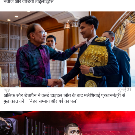
नतीजे और वीडियो हाइलाइट्स
न्यूज़
जुलाई 31
अलिफ सोर डेचापैन ने वर्ल्ड टाइटल जीत के बाद मलेशियाई प्रधानमंत्री से
मुलाकात की – ‘बेहद सम्मान और गर्व का पल’