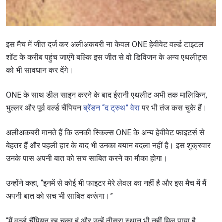
By submitting this form, you are agreeing to our
collection, use and disclosure of your information
under our
Privacy Policy
. You may unsubscribe from
these communications at any time.
इस मैच में जीत दर्ज कर अलीअकबरी ना केवल ONE हेवीवेट वर्ल्ड टाइटल
शॉट के करीब पहुंच जाएंगे बल्कि इस जीत से वो डिविजन के अन्य एथलीट्स
को भी सावधान कर देंगे।
ONE के साथ डील साइन करने के बाद ईरानी एथलीट अभी तक मालिकिन,
भुल्लर और पूर्व वर्ल्ड चैंपियन
ब्रेंडन “द ट्रुथ” वेरा
पर भी तंज कस चुके हैं।
अलीअकबरी मानते हैं कि उनकी स्किल्स ONE के अन्य हेवीवेट फाइटर्स से
बेहतर हैं और पहली हार के बाद भी उनका बयान बदला नहीं है। इस शुक्रवार
उनके पास अपनी बात को सच साबित करने का मौका होगा।
उन्होंने कहा, “इनमें से कोई भी फाइटर मेरे लेवल का नहीं है और इस मैच में मैं
अपनी बात को सच भी साबित करूंगा।”
“मैं वर्ल्ड चैंपियन रह चुका हूं और उन्हें तीसरा स्थान भी नहीं मिल पाया है