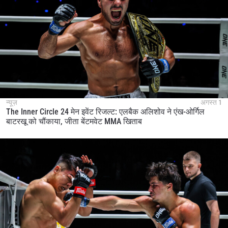
न्यूज़
अगस्त 1
The Inner Circle 24 मेन इवेंट रिजल्ट: एलबैक अलिशोव ने एंख-ओर्गिल
बाटरखू को चौंकाया, जीता बेंटमवेट MMA खिताब