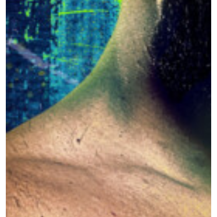
STAY IN THE KNOW
Take ONE Championship wherever you go! Sign up now
to gain access to latest news, unlock special offers
and get first access to the best seats to our live
events.
ईमेल
प्रतिद्वंद्वी
इवेंट
नाम
हाइलाइट्स देखें
सदस्यता लें