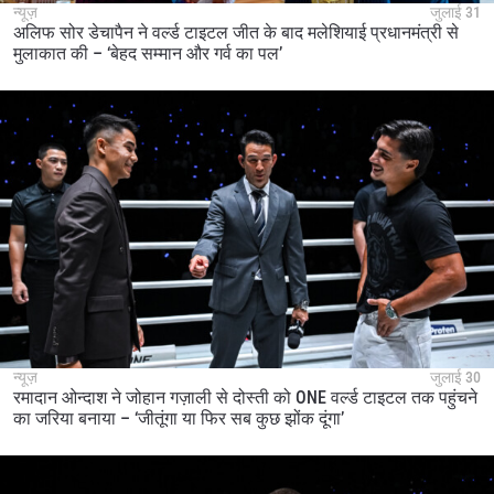
न्यूज़
जुलाई 31
अलिफ सोर डेचापैन ने वर्ल्ड टाइटल जीत के बाद मलेशियाई प्रधानमंत्री से
मुलाकात की – ‘बेहद सम्मान और गर्व का पल’
न्यूज़
जुलाई 30
रमादान ओन्दाश ने जोहान गज़ाली से दोस्ती को ONE वर्ल्ड टाइटल तक पहुंचने
का जरिया बनाया – ‘जीतूंगा या फिर सब कुछ झोंक दूंगा’