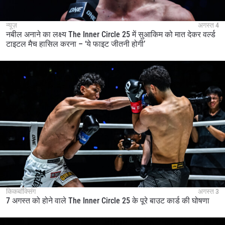
By submitting this form, you are agreeing to our
collection, use and disclosure of your information
न्यूज़
अगस्त 4
under our
Privacy Policy
. You may unsubscribe from
नबील अनाने का लक्ष्य The Inner Circle 25 में सुआकिम को मात देकर वर्ल्ड
these communications at any time.
टाइटल मैच हासिल करना – ‘ये फाइट जीतनी होगी’
किकबॉक्सिंग
अगस्त 3
7 अगस्त को होने वाले The Inner Circle 25 के पूरे बाउट कार्ड की घोषणा