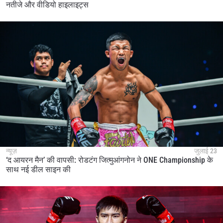
नतीजे और वीडियो हाइलाइट्स
न्यूज़
जुलाई 23
‘द आयरन मैन’ की वापसी: रोडटंग जित्मुआंगनोन ने ONE Championship के
साथ नई डील साइन की