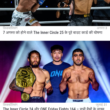
किकबॉक्सिंग
अगस्त 3
7 अगस्त को होने वाले The Inner Circle 25 के पूरे बाउट कार्ड की घोषणा
किकबॉक्सिंग
जुलाई 31
The Inner Circle 24 और ONE Friday Fights 164 – सभी मैचों के लाइव