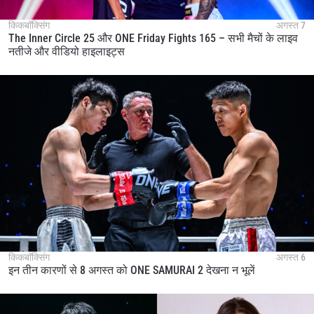
किकबॉक्सिंग
अगस्त 7
The Inner Circle 25 और ONE Friday Fights 165 – सभी मैचों के लाइव
नतीजे और वीडियो हाइलाइट्स
किकबॉक्सिंग
अगस्त 6
इन तीन कारणों से 8 अगस्त को ONE SAMURAI 2 देखना न भूलें