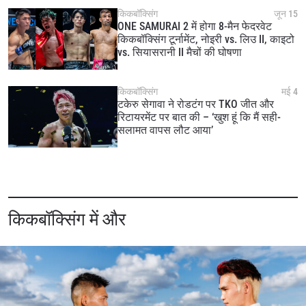
By submitting this form, you are agreeing to our
किकबॉक्सिंग
जून 15
collection, use and disclosure of your information
ONE SAMURAI 2 में होगा 8-मैन फेदरवेट
under our
Privacy Policy
. You may unsubscribe from
किकबॉक्सिंग टूर्नामेंट, नोइरी vs. लिउ II, काइटो
these communications at any time.
vs. सियासरानी II मैचों की घोषणा
किकबॉक्सिंग
मई 4
टकेरु सेगावा ने रोडटंग पर TKO जीत और
रिटायरमेंट पर बात की – ‘खुश हूं कि मैं सही-
सलामत वापस लौट आया’
किकबॉक्सिंग में और