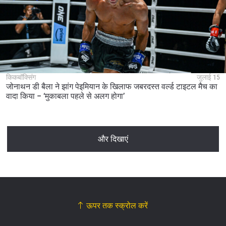
किकबॉक्सिंग
जुलाई 15
जोनाथन डी बैला ने झांग पेइमियान के खिलाफ जबरदस्त वर्ल्ड टाइटल मैच का
वादा किया – ‘मुकाबला पहले से अलग होगा’
और दिखाएं
ऊपर तक स्क्रोल करें