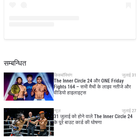
STAY IN THE KNOW
Take ONE Championship wherever you go! Sign up now
to gain access to latest news, unlock special offers
सम्बन्धित
and get first access to the best seats to our live
events.
किकबॉक्सिंग
जुलाई 31
ईमेल
The Inner Circle 24 और ONE Friday
प्रतिद्वंद्वी
Fights 164 – सभी मैचों के लाइव नतीजे और
वीडियो हाइलाइट्स
इवेंट
नाम
न्यूज़
जुलाई 27
31 जुलाई को होने वाले The Inner Circle 24
हाइलाइट्स देखें
के पूरे बाउट कार्ड की घोषणा
सदस्यता लें