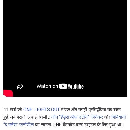
Take ONE Championship wherever you go! Sign up now
to gain access to latest news, unlock special offers
and get first access to the best seats to our live
events.
ईमेल
प्रतिद्वंद्वी
इवेंट
नाम
हाइलाइट्स देखें
सदस्यता लें
By submitting this form, you are agreeing to our
collection, use and disclosure of your information
under our
Privacy Policy
. You may unsubscribe from
these communications at any time.
11 मार्च को
ONE: LIGHTS OUT
में एक और तगड़ी प्रतिद्वंदिता तब खत्म
हुई, जब ब्राजीलियाई एथलीट
जॉन “हैंड्स ऑफ स्टोन” लिनेकर
और
बिबियानो
“द फ़्लैश” फर्नांडीस
का सामना ONE बेंटमवेट वर्ल्ड टाइटल के लिए हुआ था।