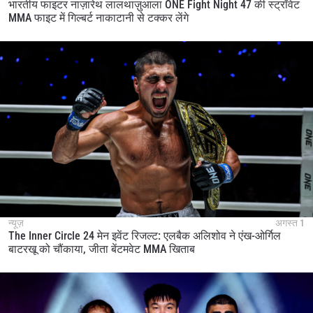
भारतीय फाइटर नाज़ारेथ लालथाज़ुआला ONE Fight Night 47 की स्ट्रॉवेट
MMA फाइट में गिल्बर्ट नाकाटानी से टक्कर लेंगे
न्यूज़
अगस्त 1
The Inner Circle 24 मेन इवेंट रिजल्ट: एलबैक अलिशोव ने एंख-ओर्गिल
बाटरखू को चौंकाया, जीता बेंटमवेट MMA खिताब