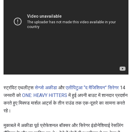
स्ट्रॉवेट एथलीट्स
सेन्जो अकीडा
और
एलीपिटुआ “द मैजिशियन” सिरेगर
14
जनवरी को
ONE: HEAVY HITTERS
में हुई अपनी बाउट में शानदार प्रदर्शन
करते हुए मिक्स्ड मार्शल आर्ट्स के तीन राउंड तक एक-दूसरे का सामना करते
रहे।
मुकाबले में अकीडा पूर्व प्रोफेशनल बॉक्सर और सिरेगर इंडोनेशियाई रेसलिंग