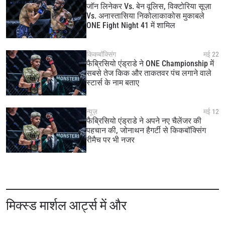
जॉन लिनेकर Vs. बेन वूलिस, विक्टोरिया सूज़ा
Vs. अनास्तासिया निकोलाकाकोस मुकाबले
ONE Fight Night 41 में शामिल
किकबॉक्सिंग
मई 22
फैब्रिसियो एंड्राडे ने ONE Championship में
सबसे तेज किक और ताकतवर पंच लगाने वाले
स्टार्स के नाम बताए
न्यूज़
मई 12
फैब्रिसियो एंड्राडे ने अपने नए चैलेंजर की
पहचान की, जोनाथन हैगर्टी से किकबॉक्सिंग
रीमैच पर भी नजर
मिक्स्ड मार्शल आर्ट्स में और