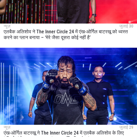
न्यूज़
जुलाई 30
एलबैक अलिशोव ने The Inner Circle 24 में एंख-ओर्गिल बाटरखू को ध्वस्त
करने का प्लान बनाया – ‘मेरे जैसा दूसरा कोई नहीं है’
न्यूज़
जुलाई 29
एंख-ओर्गिल बाटरखू ने The Inner Circle 24 में एलबैक अलिशोव के लिए