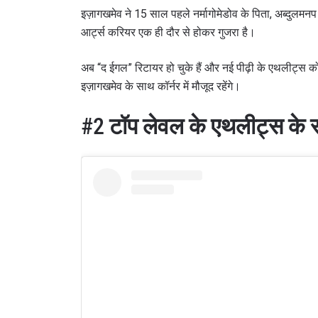
इज़ागखमेव ने 15 साल पहले नर्मागोमेडोव के पिता, अब्दुलमनप न
आर्ट्स करियर एक ही दौर से होकर गुजरा है।
अब “द ईगल” रिटायर हो चुके हैं और नई पीढ़ी के एथलीट्स को त
इज़ागखमेव के साथ कॉर्नर में मौजूद रहेंगे।
#2
टॉप लेवल के एथलीट्स के स
STAY
Take ONE
news, unl
ईमेल
नाम