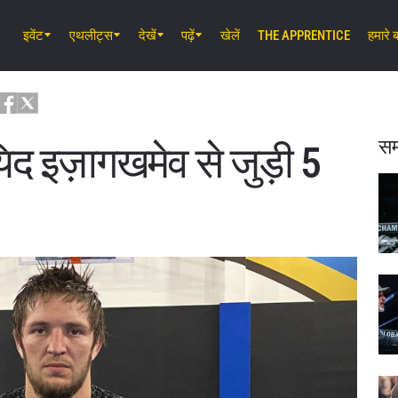
इवेंट
एथलीट्स
देखें
पढ़ें
खेलें
THE APPRENTICE
हमारे बा
अग॰ 7 (शुक्र) 11:30 AM UTC
लुम्पिनी स्टेडियम, बैंकॉक
ONE Friday Fights 165 & The Inner 
25
सम
िद इज़ागखमेव से जुड़ी 5
अग॰ 8 (शनि) 8:30 AM UTC
इबारा वेव एरीना ओटा, टोक्यो
ONE SAMURAI 2