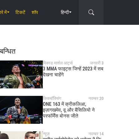
रे में
टिकटें
शॉप
हिन्दी
Circle
्बन्धित
मिक्स्ड मार्शल आर्ट्स
जनवरी 3
3 MMA फाइट्स जिन्हें 2023 में सब
देखना चाहेंगे
किकबॉक्सिंग
नवम्बर 20
ONE 163 में क्रीकलिआ,
इज़ागखमेव, वू और बैसिलियो ने
परफॉर्मेंस बोनस जीते
न्यूज़
नवम्बर 14