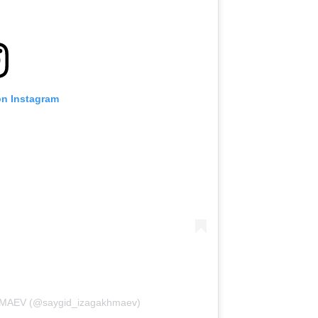
हाइलाइट्स देखें
सदस्यता लें
itting this form, you are agreeing to our collection, use and discl
on Instagram
 information under our
Privacy Policy
. You may unsubscribe from 
communications at any time.
HMAEV (@saygid_izagakhmaev)