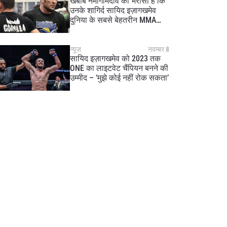
खबीब नर्मागोमेदोव को भरोसा है कि
उनके शागिर्द सायिद इज़ागखमेव
दुनिया के सबसे बेहतरीन MMA
फाइटर बनेंगे
न्यूज़
नवम्बर 8
सायिद इज़ागखमेव को 2023 तक
ONE का लाइटवेट चैंपियन बनने की
उम्मीद – ‘मुझे कोई नहीं रोक सकता’