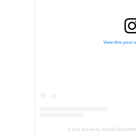
By subm
View this post 
your
A post shared by SAIGID IZAGAK