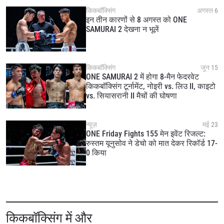
किकबॉक्सिंग
अगस्त 6
इन तीन कारणों से 8 अगस्त को ONE
SAMURAI 2 देखना न भूलें
किकबॉक्सिंग
जून 15
ONE SAMURAI 2 में होगा 8-मैन फेदरवेट
किकबॉक्सिंग टूर्नामेंट, नोइरी vs. लिउ II, काइटो
vs. सियासरानी II मैचों की घोषणा
न्यूज़
मई 23
ONE Friday Fights 155 मेन इवेंट रिजल्ट:
रुस्तम यूनुसोव ने डेचो को मात देकर रिकॉर्ड 17-
0 किया
किकबॉक्सिंग में और