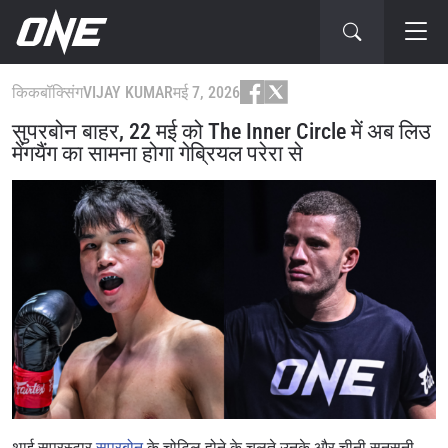
किकबॉक्सिंग
VIJAY KUMAR
मई 7, 2026
सुपरबोन बाहर, 22 मई को The Inner Circle में अब लिउ
मेंगयैंग का सामना होगा गेब्रियल परेरा से
थाई सुपरस्टार
सुपरबोन
के चोटिल होने के चलते उनके और चीनी सनसनी