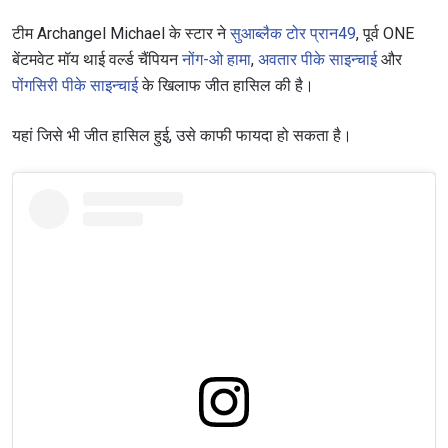
Take ONE Championship wherever you go! Sign up now
to gain access to latest news, unlock special offers
टीम Archangel Michael के स्टार ने
सुआब्लैक टोर प्रान49
, पूर्व ONE
and get first access to the best seats to our live
बेंटमवेट मॉय थाई वर्ल्ड चैंपियन
नोंग-ओ हामा
,
अवतार पीके साइन्चाई
और
events.
ईमेल
पोंगसिरी पीके साइन्चाई
के खिलाफ जीत हासिल की है।
प्रतिद्वंद्वी
यहां जिसे भी जीत हासिल हुई, उसे काफी फायदा हो सकता है।
इवेंट
नाम
हाइलाइट्स देखें
सदस्यता लें
By submitting this form, you are agreeing to our
collection, use and disclosure of your information
under our
Privacy Policy
. You may unsubscribe from
these communications at any time.