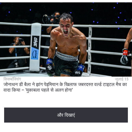
किकबॉक्सिंग
जुलाई 15
जोनाथन डी बैला ने झांग पेइमियान के खिलाफ जबरदस्त वर्ल्ड टाइटल मैच का
वादा किया – ‘मुकाबला पहले से अलग होगा’
और दिखाएं