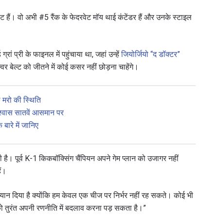
ैं। वो अभी #5 रैंक के फेदरवेट मॉय थाई कंटेंडर हैं और उनके स्टाइल
्रां प्री के फाइनल में पहुंचाया था, जहां उन्हें
जियोर्जियो “द डॉक्टर”
बेल्ट को जीतने में कोई कसर नहीं छोड़ना चाहेंगे।
या मरो की स्थिति
विश्वास सातवें आसमान पर
 बारे में जानिए
 IN THE KNOW
 Championship wherever you go! Sign up now to gain access to l
है। पूर्व K-1 किकबॉक्सिंग चैंपियन अपने गेम प्लान को उजागर नहीं
ock special offers and get first access to the best seats to our li
ैं।
प्रतिद्वंद्वी
यान दिया है क्योंकि हम केवल एक चीज पर निर्भर नहीं रह सकते। कोई भी
तुरंत अपनी रणनीति में बदलाव करना पड़ सकता है।”
इवेंट