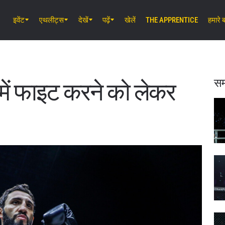
इवेंट
एथलीट्स
देखें
पढ़ें
खेलें
THE APPRENTICE
हमारे बा
अग॰ 7 (शुक्र) 11:30 AM UTC
लुम्पिनी स्टेडियम, बैंकॉक
ONE Friday Fights 165 & The Inner 
25
सम
ी में फाइट करने को लेकर
अग॰ 8 (शनि) 8:30 AM UTC
इबारा वेव एरीना ओटा, टोक्यो
ONE SAMURAI 2