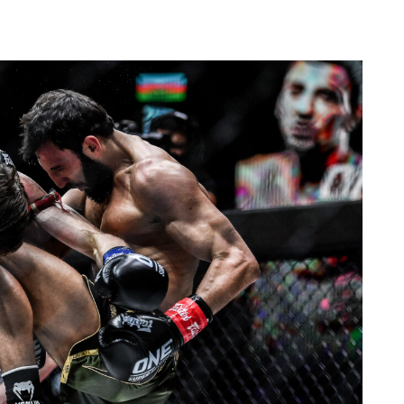
।
हाइलाइट्स देखें
सदस्यता लें
itting this form, you are agreeing to our collection, use and discl
 information under our
Privacy Policy
. You may unsubscribe from 
communications at any time.