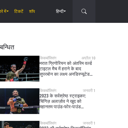
रे में
टिकटें
शॉप
हिन्दी
Circle
्बन्धित
किकबॉक्सिंग
अप्रैल 10
मरात ग्रिगोरियन को अंतरिम वर्ल्ड
टाइटल मैच में हराने के बाद
सुपरबोन का लक्ष्य अनडिस्प्यूटेड
चैंपियन बनना
किकबॉक्सिंग
जनवरी 1
2023 के सर्वश्रेष्ठ स्ट्राइकर:
चिंगिज़ अलाज़ोव ने खुद को
महानतम पाउंड-फोर-पाउंड
स्ट्राइकर के रूप में स्थापित किया
किकबॉक्सिंग
जनवरी 1