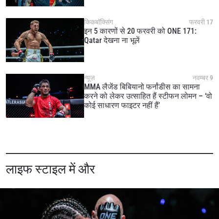
किकबॉक्सिंग
फरवरी 17
इन 5 कारणों से 20 फरवरी को ONE 171:
Qatar देखना ना भूलें
न्यूज़
नवम्बर 9
MMA लैजेंड बिबियानो फर्नांडीस का सामना
करने को लेकर उत्साहित हैं स्टीफन लोमन – ‘वो
कोई साधारण फाइटर नहीं हैं’
लाइफ स्टाइल में और