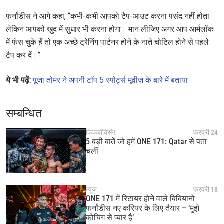
to gain access to latest news, unlock special offers
and get first access to the best seats to our live
फर्नांडीस ने आगे कहा, “कभी-कभी आपको टैप-आउट करना पसंद नहीं होता
events.
लेकिन आपको खुद में सुधार भी करना होगा। मान लीजिए अगर आप आर्मलॉक
ईमेल
प्रतिद्वंद्वी
में फंस चुके हैं तो एक अच्छे ट्रेनिंग पार्टनर होने के नाते चोटिल होने से पहले
टैप कर दें।”
इवेंट
नाम
ये भी पढ़ें:
पूजा तोमर ने अपनी टॉप 5 स्पोर्ट्स मूवीज़ के बारे में बताया
हाइलाइट्स देखें
सम्बन्धित
सदस्यता लें
By submitting this form, you are agreeing to our
किकबॉक्सिंग
फरवरी 24
5 बड़ी बातें जो हमें ONE 171: Qatar से पता
collection, use and disclosure of your information
चलीं
under our
Privacy Policy
. You may unsubscribe from
these communications at any time.
न्यूज़
फरवरी 18
ONE 171 में रिटायर होने वाले बिबियानो
फर्नांडीस नए करियर के लिए तैयार – ‘मुझे
कोचिंग से प्यार है’