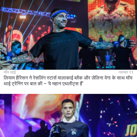
मॉय थाई
नवम्बर 11
लियाम हैरिसन ने रेसलिंग स्टार्स मालाकाई ब्लैक और ज़ेलिना वेगा के साथ मॉय
थाई ट्रेनिंग पर बात की – ‘वे महान एथलीट्स हैं’