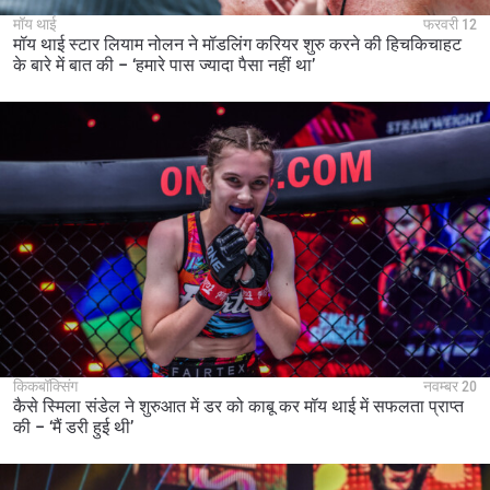
मॉय थाई
फरवरी 12
मॉय थाई स्टार लियाम नोलन ने मॉडलिंग करियर शुरु करने की हिचकिचाहट
के बारे में बात की – ‘हमारे पास ज्यादा पैसा नहीं था’
किकबॉक्सिंग
नवम्बर 20
कैसे स्मिला संडेल ने शुरुआत में डर को काबू कर मॉय थाई में सफलता प्राप्त
की – ‘मैं डरी हुई थी’