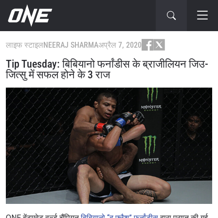
लाइफ स्टाइल
NEERAJ SHARMA
अप्रैल 7, 2020
Tip Tuesday: बिबियानो फर्नांडीस के ब्राजीलियन जिउ-
जित्सु में सफल होने के 3 राज
ONE बेंटमवेट वर्ल्ड चैंपियन
बिबियानो “द फ्लैश” फर्नांडीस
द्वारा प्राप्त की गई