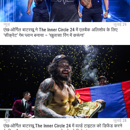
न्यूज़
जुलाई 29
एंख-ओर्गिल बाटरखू ने The Inner Circle 24 में एलबैक अलिशोव के लिए
‘सीक्रेट’ गेम प्लान बनाया – ‘खुलासा रिंग में करूंगा’
न्यूज़
जुलाई 28
एंख-ओर्गिल बाटरखू The Inner Circle 24 में वर्ल्ड टाइटल को डिफेंड करने