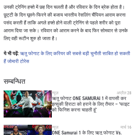
Take ONE Championship wherever you go! Sign up now
उनकी ट्रेनिंग हफ्ते में छह दिन चलती है और रविवार के दिन ब्रेक होता है।
to gain access to latest news, unlock special offers
and get first access to the best seats to our live
छुट्टी के दिन घूमने-फिरने की बजाय भारतीय रेसलिंग चैंपियन आराम करना
events.
पसंद करती हैं ताकि अगले हफ्ते होने वाली ट्रेनिंग से पहले शरीर को पूरा
ईमेल
प्रतिद्वंद्वी
आराम दिया जा सके। रविवार को आराम करने के बाद फिर सोमवार से उनके
लिए वही रूटीन शुरु हो जाता है।
इवेंट
नाम
ये भी पढ़ें:
ऋतु फोगाट के लिए करियर की सबसे बड़ी चुनौती साबित हो सकती
हैं जोमारी टोरेस
हाइलाइट्स देखें
सदस्यता लें
सम्बन्धित
By submitting this form, you are agreeing to our
collection, use and disclosure of your information
न्यूज़
अप्रैल 28
under our
Privacy Policy
. You may unsubscribe from
ऋतु फोगाट ONE SAMURAI 1 में वापसी कर
these communications at any time.
इत्सुकी हिराटा को हराने के लिए तैयार – ‘फाइट
को फिनिश करना चाहती हूं’
न्यूज़
मार्च 16
ONE Samurai 1 के लिए ऋतु फोगाट Vs.