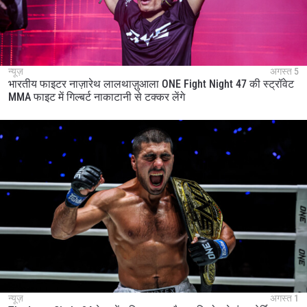
न्यूज़
अगस्त 5
भारतीय फाइटर नाज़ारेथ लालथाज़ुआला ONE Fight Night 47 की स्ट्रॉवेट
MMA फाइट में गिल्बर्ट नाकाटानी से टक्कर लेंगे
न्यूज़
अगस्त 1