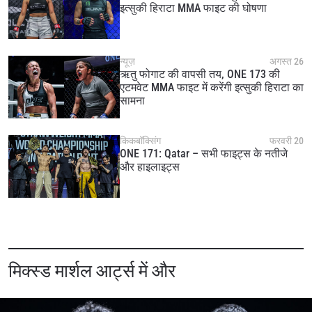
इत्सुकी हिराटा MMA फाइट की घोषणा
न्यूज़
अगस्त 26
ऋतु फोगाट की वापसी तय, ONE 173 की
एटमवेट MMA फाइट में करेंगी इत्सुकी हिराटा का
सामना
किकबॉक्सिंग
फरवरी 20
ONE 171: Qatar – सभी फाइट्स के नतीजे
और हाइलाइट्स
मिक्स्ड मार्शल आर्ट्स में और