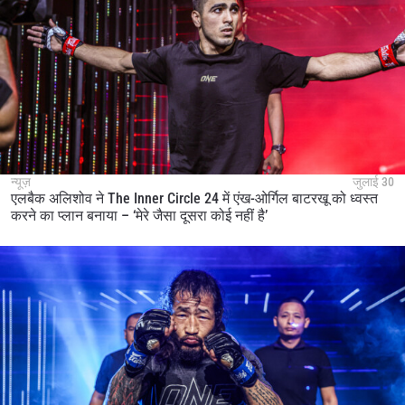
न्यूज़
जुलाई 30
एलबैक अलिशोव ने The Inner Circle 24 में एंख-ओर्गिल बाटरखू को ध्वस्त
करने का प्लान बनाया – ‘मेरे जैसा दूसरा कोई नहीं है’