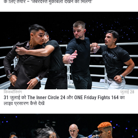
के लिए तैयार – ‘जबरदस्त मुकाबला देखने को मिलेगा’
किकबॉक्सिंग
जुलाई 28
31 जुलाई को The Inner Circle 24 और ONE Friday Fights 164 का
लाइव प्रसारण कैसे देखें