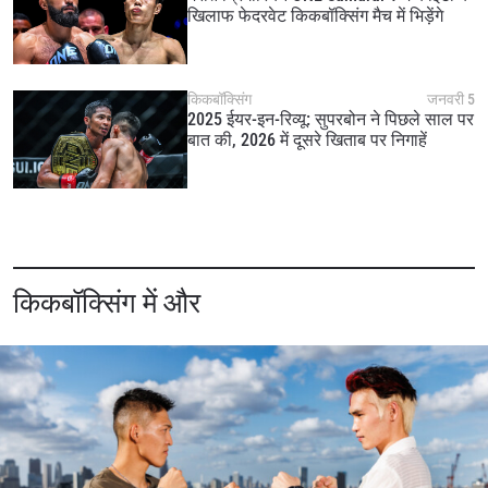
खिलाफ फेदरवेट किकबॉक्सिंग मैच में भिड़ेंगे
किकबॉक्सिंग
जनवरी 5
2025 ईयर-इन-रिव्यू: सुपरबोन ने पिछले साल पर
बात की, 2026 में दूसरे खिताब पर निगाहें
किकबॉक्सिंग में और
STAY IN THE KNOW
Take ONE Championship wherever you go! Sign up now
to gain access to latest news, unlock special offers
and get first access to the best seats to our live
events.