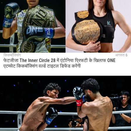
किकबॉक्सिंग
अगस्त 6
फेटजीजा The Inner Circle 28 में एंटोनिया प्रिफटी के खिलाफ ONE
एटमवेट किकबॉक्सिंग वर्ल्ड टाइटल डिफेंड करेंगी