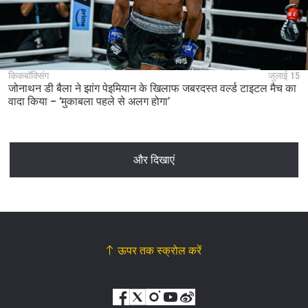
किकबॉक्सिंग
जुलाई 15
जोनाथन डी बैला ने झांग पेइमियान के खिलाफ जबरदस्त वर्ल्ड टाइटल मैच का
वादा किया – ‘मुकाबला पहले से अलग होगा’
और दिखाएं
ऊपर तक स्क्रोल करें