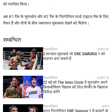
को पराजित किया।
अब #1 रैंक के सुपरबोन और #2 रैंक के ग्रिगोरियन वर्ल्ड टाइटल मैच के लिए
तैयार हैं और दोनों के बीच जबरदस्त मुकाबला देखने को मिलेगा।
सम्बन्धित
किकबॉक्सिंग
अप्रैल 27
3 शानदार मुकाबले जो ONE SAMURAI 1 को
यादगार बना सकते हैं
किकबॉक्सिंग
अप्रैल 13
22 मई को The Inner Circle में सुपरबोन अपने
किकबॉक्सिंग खिताब को लिउ मेंगयैंग के खिलाफ
डिफेंड करेंगे
किकबॉक्सिंग
मार्च 9
मरात ग्रिगोरियन ONE Samurai 1 में काइटो के