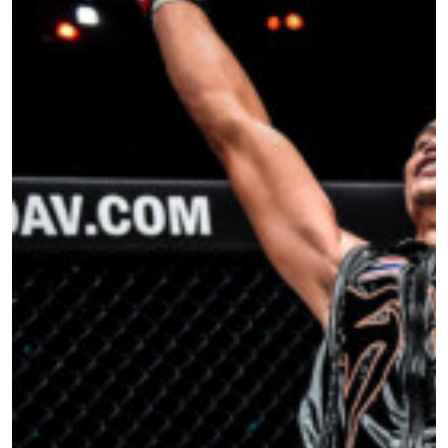
STAY IN THE KNOW
Take ONE Championship wherever you go! Sign up now
to gain access to latest news, unlock special offers
and get first access to the best seats to our live
events.
ईमेल
प्रतिद्वंद्वी
इवेंट
नाम
हाइलाइट्स देखें
सदस्यता लें
By submitting this form, you are agreeing to our
collection, use and disclosure of your information
under our
Privacy Policy
. You may unsubscribe from
these communications at any time.