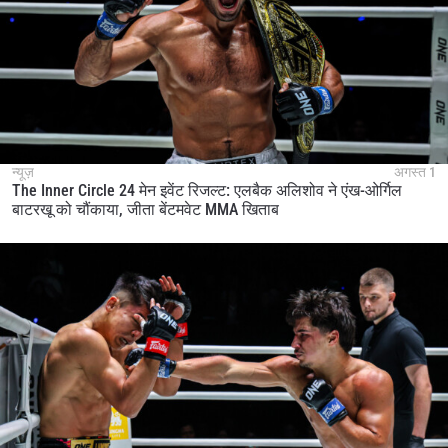
न्यूज़
अगस्त 1
The Inner Circle 24 मेन इवेंट रिजल्ट: एलबैक अलिशोव ने एंख-ओर्गिल
बाटरखू को चौंकाया, जीता बेंटमवेट MMA खिताब