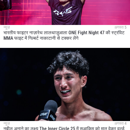
न्यूज़
अगस्त 5
भारतीय फाइटर नाज़ारेथ लालथाज़ुआला ONE Fight Night 47 की स्ट्रॉवेट
MMA फाइट में गिल्बर्ट नाकाटानी से टक्कर लेंगे
न्यूज़
अगस्त 4
नबील अनाने का लक्ष्य The Inner Circle 25 में सुआकिम को मात देकर वर्ल्ड