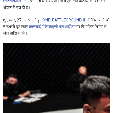
सिटसोंगपीनोंग
ने अपने मॉय थाई वापसी मैच में एक टॉप कंटेंडर को शानदार
अंदाज में मात दी है।
शुक्रवार, 27 अगस्त को हुए
ONE: BATTLEGROUND III
में “किलर किड”
ने उभरते हुए स्टार
तवनचाई पीके.साइन्चे मॉयथाईजिम
पर विभाजित निर्णय से
जीत हासिल की।