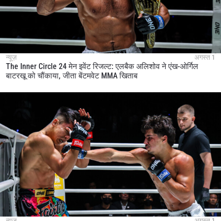
न्यूज़
अगस्त 1
The Inner Circle 24 मेन इवेंट रिजल्ट: एलबैक अलिशोव ने एंख-ओर्गिल
बाटरखू को चौंकाया, जीता बेंटमवेट MMA खिताब
न्यूज़
अगस्त 1