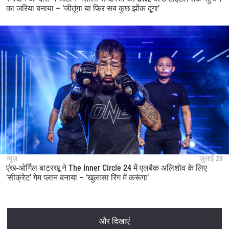
का जरिया बनाया – ‘जीतूंगा या फिर सब कुछ झोंक दूंगा’
न्यूज़
जुलाई 29
एंख-ओर्गिल बाटरखू ने The Inner Circle 24 में एलबैक अलिशोव के लिए
‘सीक्रेट’ गेम प्लान बनाया – ‘खुलासा रिंग में करूंगा’
और दिखाएं