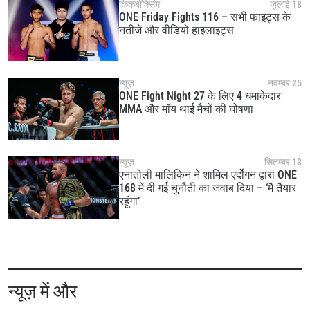
किकबॉक्सिंग
जुलाई 18
ONE Friday Fights 116 – सभी फाइट्स के
नतीजे और वीडियो हाइलाइट्स
न्यूज़
नवम्बर 25
ONE Fight Night 27 के लिए 4 धमाकेदार
MMA और मॉय थाई मैचों की घोषणा
न्यूज़
सितम्बर 13
एनातोली मालिकिन ने शामिल एर्दोगन द्वारा ONE
168 में दी गई चुनौती का जवाब दिया – ‘मैं तैयार
रहूंगा’
न्यूज़ में और