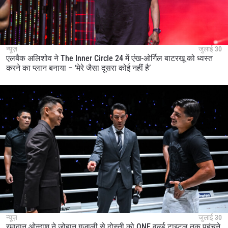
न्यूज़
जुलाई 30
एलबैक अलिशोव ने The Inner Circle 24 में एंख-ओर्गिल बाटरखू को ध्वस्त
करने का प्लान बनाया – ‘मेरे जैसा दूसरा कोई नहीं है’
न्यूज़
जुलाई 30
रमादान ओन्दाश ने जोहान गज़ाली से दोस्ती को ONE वर्ल्ड टाइटल तक पहुंचने