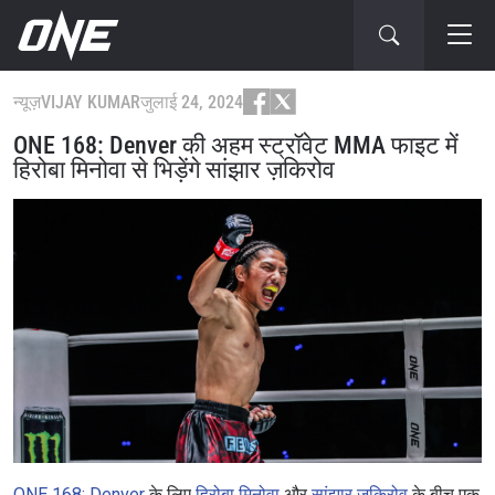
न्यूज़
VIJAY KUMAR
जुलाई 24, 2024
ONE 168: Denver की अहम स्ट्रॉवेट MMA फाइट में
हिरोबा मिनोवा से भिड़ेंगे सांझार ज़किरोव
ONE 168: Denver
के लिए
हिरोबा मिनोवा
और
सांझार ज़किरोव
के बीच एक