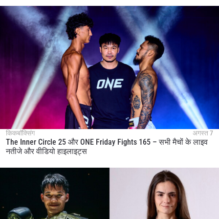
STAY IN THE KNOW
Take ONE Championship wherever you go! Sign up now
किकबॉक्सिंग
अगस्त 7
to gain access to latest news, unlock special offers
The Inner Circle 25 और ONE Friday Fights 165 – सभी मैचों के लाइव
and get first access to the best seats to our live
नतीजे और वीडियो हाइलाइट्स
events.
ईमेल
प्रतिद्वंद्वी
इवेंट
नाम