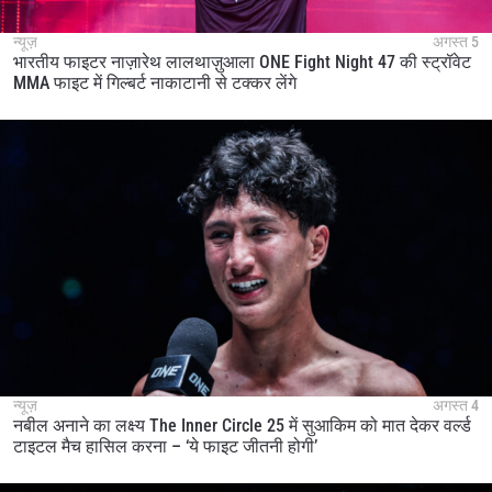
न्यूज़
अगस्त 5
भारतीय फाइटर नाज़ारेथ लालथाज़ुआला ONE Fight Night 47 की स्ट्रॉवेट
MMA फाइट में गिल्बर्ट नाकाटानी से टक्कर लेंगे
न्यूज़
अगस्त 4
नबील अनाने का लक्ष्य The Inner Circle 25 में सुआकिम को मात देकर वर्ल्ड
टाइटल मैच हासिल करना – ‘ये फाइट जीतनी होगी’