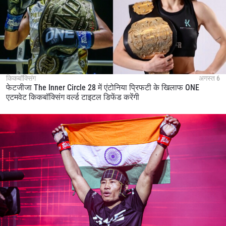
हाइलाइट्स देखें
सदस्यता लें
By submitting this form, you are agreeing to our
collection, use and disclosure of your information
under our
Privacy Policy
. You may unsubscribe from
these communications at any time.
किकबॉक्सिंग
अगस्त 6
फेटजीजा The Inner Circle 28 में एंटोनिया प्रिफटी के खिलाफ ONE
एटमवेट किकबॉक्सिंग वर्ल्ड टाइटल डिफेंड करेंगी