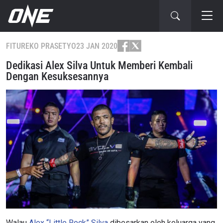
FITUR
EKO PRASETYO
23 JAN 2020
Dedikasi Alex Silva Untuk Memberi Kembali
Dengan Kesuksesannya
Walau
Alex “Little Rock” Silva
dibesarkan oleh keluarga yang