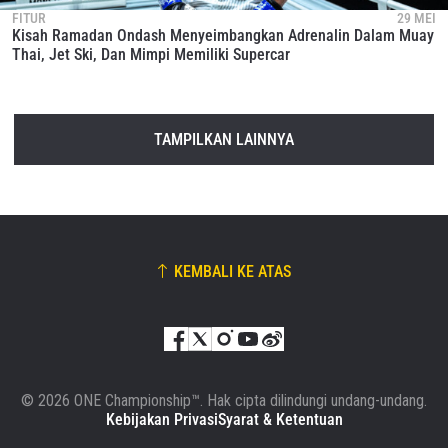
FITUR
29 MEI
Kisah Ramadan Ondash Menyeimbangkan Adrenalin Dalam Muay
Thai, Jet Ski, Dan Mimpi Memiliki Supercar
TAMPILKAN LAINNYA
KEMBALI KE ATAS
© 2026 ONE Championship™. Hak cipta dilindungi undang-undang.
Kebijakan Privasi
Syarat & Ketentuan