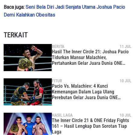
kapan saja.
Baca juga:
Seni Bela Diri Jadi Senjata Utama Joshua Pacio
Demi Kalahkan Obesitas
TERKAIT
BERITA
11 JUL
Hasil The Inner Circle 21: Joshua Pacio
Tidurkan Mansur Malachiev,
Pertahankan Gelar Juara Dunia ONE
Strawweight MMA
FITUR
10 JUL
Pacio Vs. Malachiev: 4 Kunci
Kemenangan Dalam Laga Ulang
Perebutan Gelar Juara Dunia ONE
Strawweight MMA
HASIL LAGA
10 JUL
The Inner Circle 21 & ONE Friday Fights
161 – Hasil Lengkap Dan Sorotan Tiap
Laga