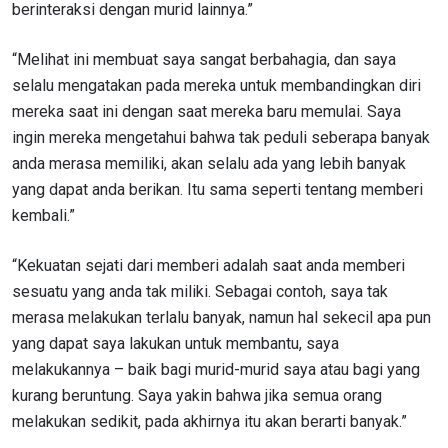
berinteraksi dengan murid lainnya.”
“Melihat ini membuat saya sangat berbahagia, dan saya
IKUTI PERKEMBANGAN TERBARU
selalu mengatakan pada mereka untuk membandingkan diri
Bawa ONE Championship kemana pun anda pergi!
mereka saat ini dengan saat mereka baru memulai.
Saya
Daftar sekarang untuk mendapat akses ke berita
terbaru, tawaran spesial, dan akses awal untuk kursi
ingin mereka mengetahui bahwa tak peduli seberapa banyak
terbaik di gelaran langsung kami.
anda merasa memiliki, akan selalu ada yang lebih banyak
EMAIL
yang dapat anda berikan. Itu sama seperti tentang memberi
LAWAN
kembali.”
NAMA
GELARAN
“Kekuatan sejati dari memberi adalah saat anda memberi
sesuatu yang anda tak miliki. Sebagai contoh, saya tak
merasa melakukan terlalu banyak, namun hal sekecil apa pun
LIHAT SOROTAN TERBAIK
BERLANGGANAN
yang dapat saya lakukan untuk membantu, saya
melakukannya –
baik bagi murid-murid saya atau bagi yang
Dengan mengirimkan formulir ini, anda menyetujui
kurang beruntung.
Saya yakin bahwa jika semua orang
pengumpulan, penggunaan dan pembukaan informasi
anda berdasarkan
Kebijakan Privasi
kami. Anda dapat
melakukan sedikit, pada akhirnya itu akan berarti banyak.”
membatalkan (unsubscribe) dari jenis komunikasi ini