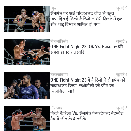
न्यूज़
जुलाई 9
सैमापेच पर आई नॉकआउट जीत से बहुत
उत्साहित हैं निको कैरिलो – ‘मेरी लिस्ट में एक
और थाई दिग्गज शामिल हो गया’
किकबॉक्सिंग
जुलाई 8
ONE Fight Night 23: Ok Vs. Rasulov की
सबसे शानदार तस्वीरें
किकबॉक्सिंग
जुलाई 6
ONE Fight Night 23 में कैरिलो ने सैमापेच को
नॉकआउट किया, रुओटोलो की जीत का
सिलसिला जारी
मॉय थाई
जुलाई 5
निको कैरिलो Vs. सैमापेच फेयरटेक्स: बेंटमवेट
मैच में जीत के 4 तरीके