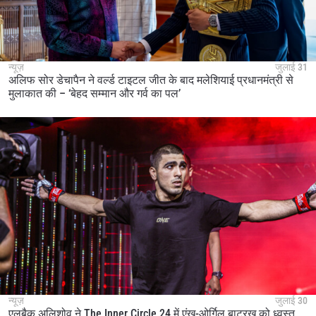
न्यूज़
जुलाई 31
अलिफ सोर डेचापैन ने वर्ल्ड टाइटल जीत के बाद मलेशियाई प्रधानमंत्री से
मुलाकात की – ‘बेहद सम्मान और गर्व का पल’
न्यूज़
जुलाई 30
एलबैक अलिशोव ने The Inner Circle 24 में एंख-ओर्गिल बाटरखू को ध्वस्त