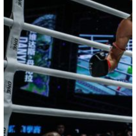
STAY IN THE KNOW
Take ONE Championship wherever you go! Sign up now
to gain access to latest news, unlock special offers
and get first access to the best seats to our live
events.
ईमेल
प्रतिद्वंद्वी
इवेंट
नाम
हाइलाइट्स देखें
सदस्यता लें
By submitting this form, you are agreeing to our
collection, use and disclosure of your information
under our
Privacy Policy
. You may unsubscribe from
these communications at any time.