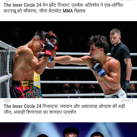
The Inner Circle 24 मेन इवेंट रिजल्ट: एलबैक अलिशोव ने एंख-ओर्गिल
बाटरखू को चौंकाया, जीता बेंटमवेट MMA खिताब
न्यूज़
अगस्त 1
The Inner Circle 24 रिजल्ट्स: रमादान और अब्दल्लाह ओन्दाश की बड़ी
जीत, असाही शिनागावा का शानदार प्रदर्शन