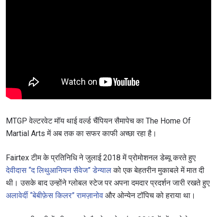
MTGP वेल्टरवेट मॉय थाई वर्ल्ड चैंपियन सैमापेच का The Home Of
Martial Arts में अब तक का सफर काफी अच्छा रहा है।
Fairtex टीम के प्रतिनिधि ने जुलाई 2018 में प्रोमोशनल डेब्यू करते हुए
देवीदास “द लिथुआनियन सैवेज” डेन्याल
को एक बेहतरीन मुकाबले में मात दी
थी। उसके बाद उन्होंने ग्लोबल स्टेज पर अपना दमदार प्रदर्शन जारी रखते हुए
अलावेर्दी “बेबीफ़ेस किलर” रामज़ानोव
और ओन्येन टॉपिच को हराया था।