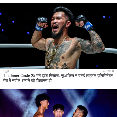
न्यूज़
अगस्त 8
The Inner Circle 25 मेन इवेंट रिजल्ट: सुआकिम ने वर्ल्ड टाइटल एलिमिनेटर
मैच में नबील अनाने को शिकस्त दी