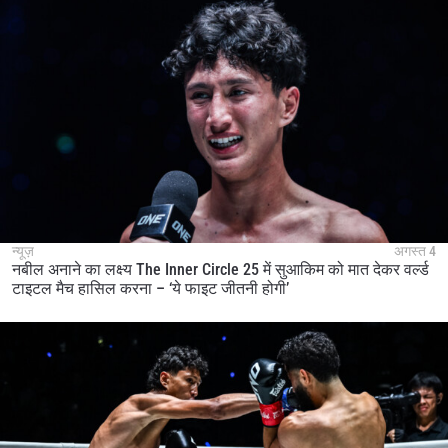
न्यूज़
अगस्त 4
नबील अनाने का लक्ष्य The Inner Circle 25 में सुआकिम को मात देकर वर्ल्ड
टाइटल मैच हासिल करना – ‘ये फाइट जीतनी होगी’