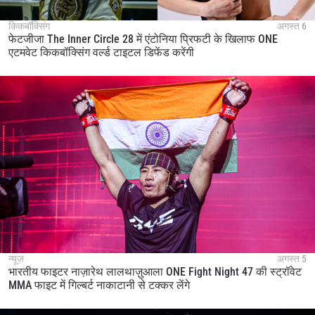
किकबॉक्सिंग
अगस्त 6
फेटजीजा The Inner Circle 28 में एंटोनिया प्रिफटी के खिलाफ ONE
एटमवेट किकबॉक्सिंग वर्ल्ड टाइटल डिफेंड करेंगी
न्यूज़
अगस्त 5
भारतीय फाइटर नाज़ारेथ लालथाज़ुआला ONE Fight Night 47 की स्ट्रॉवेट
MMA फाइट में गिल्बर्ट नाकाटानी से टक्कर लेंगे