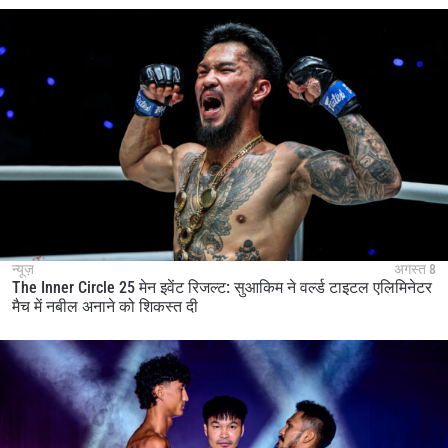
न्यूज़
अगस्त 8
The Inner Circle 25 मेन इवेंट रिजल्ट: सुआकिम ने वर्ल्ड टाइटल एलिमिनेटर
मैच में नबील अनाने को शिकस्त दी