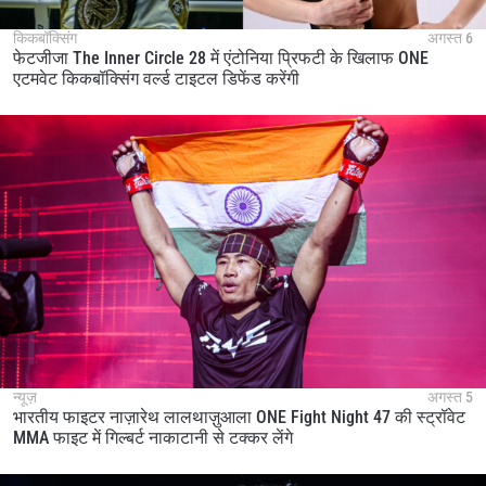
किकबॉक्सिंग
अगस्त 6
फेटजीजा The Inner Circle 28 में एंटोनिया प्रिफटी के खिलाफ ONE
एटमवेट किकबॉक्सिंग वर्ल्ड टाइटल डिफेंड करेंगी
न्यूज़
अगस्त 5
भारतीय फाइटर नाज़ारेथ लालथाज़ुआला ONE Fight Night 47 की स्ट्रॉवेट
MMA फाइट में गिल्बर्ट नाकाटानी से टक्कर लेंगे