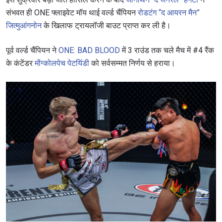
संभवत ही ONE फ्लाइवेट मॉय थाई वर्ल्ड चैंपियन
रोडटंग “द आयरन मैन”
जित्मुआंगनोन
के खिलाफ ट्रायलॉजी बाउट प्राप्त कर ली है।
पूर्व वर्ल्ड चैंपियन ने
ONE: BAD BLOOD
में 3 राउंड तक चले मैच में #4 रैंक
के कंटेंडर
मोंग्कोलपेच पेटयिंडी
को सर्वसम्मत निर्णय से हराया।