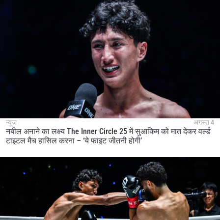
न्यूज़
अगस्त 4
नबील अनाने का लक्ष्य The Inner Circle 25 में सुआकिम को मात देकर वर्ल्ड
टाइटल मैच हासिल करना – ‘ये फाइट जीतनी होगी’