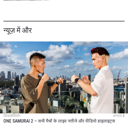
STAY IN THE KNOW
Take ONE Championship wherever you go! Sign up now
न्यूज़ में और
to gain access to latest news, unlock special offers
and get first access to the best seats to our live
events.
ईमेल
प्रतिद्वंद्वी
इवेंट
नाम
हाइलाइट्स देखें
सदस्यता लें
By submitting this form, you are agreeing to our
collection, use and disclosure of your information
under our
Privacy Policy
. You may unsubscribe from
किकबॉक्सिंग
अगस्त 8
ONE SAMURAI 2 – सभी मैचों के लाइव नतीजे और वीडियो हाइलाइट्स
these communications at any time.