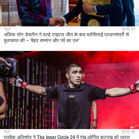
न्यूज़
जुलाई 31
अलिफ सोर डेचापैन ने वर्ल्ड टाइटल जीत के बाद मलेशियाई प्रधानमंत्री से
मुलाकात की – ‘बेहद सम्मान और गर्व का पल’
न्यूज़
जुलाई 30
एलबैक अलिशोव ने The Inner Circle 24 में एंख-ओर्गिल बाटरखू को ध्वस्त