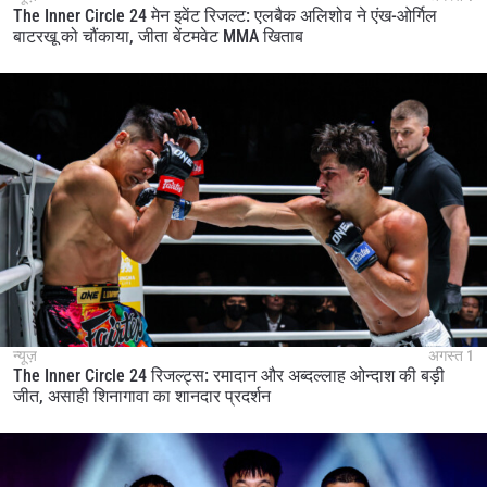
The Inner Circle 24 मेन इवेंट रिजल्ट: एलबैक अलिशोव ने एंख-ओर्गिल
बाटरखू को चौंकाया, जीता बेंटमवेट MMA खिताब
न्यूज़
अगस्त 1
The Inner Circle 24 रिजल्ट्स: रमादान और अब्दल्लाह ओन्दाश की बड़ी
जीत, असाही शिनागावा का शानदार प्रदर्शन