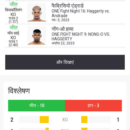
जीत
फैब्रिसियो एंड्राडे
किकबॉक्सिंग
ONE Fight Night 16: Haggerty vs.
KO
Andrade
राउंड 2
नव॰ 3, 2023
(1:57)
जीत
नोंग-ओ हामा
मॉय थाई
ONE FIGHT NIGHT 9: NONG-O VS.
KO
HAGGERTY
राउंड 1
अप्रैल 22, 2023
(2:40)
और दिखाएं
विश्लेषण
STAY IN THE KNOW
Take ONE Championship wherever you go! Sign up now
to gain access to latest news, unlock special offers
जीत - 10
हार - 3
and get first access to the best seats to our live
events.
2
1
KO
ईमेल
प्रतिद्वंद्वी