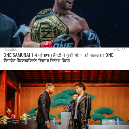
किकबॉक्सिंग
अप्रैल 30
ONE SAMURAI 1 में जोनाथन हैगर्टी ने युकी योज़ा को पछाड़कर ONE
बेंटमवेट किकबॉक्सिंग खिताब डिफेंड किया