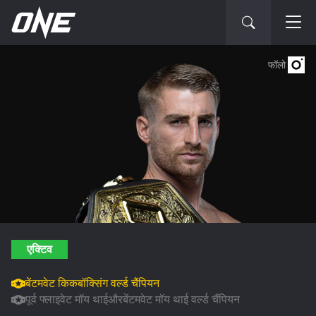
फॉलो
एक्टिव
बेंटमवेट किकबॉक्सिंग वर्ल्ड चैंपियन
पूर्व फ्लाइवेट मॉय थाईऔरबेंटमवेट मॉय थाई वर्ल्ड चैंपियन