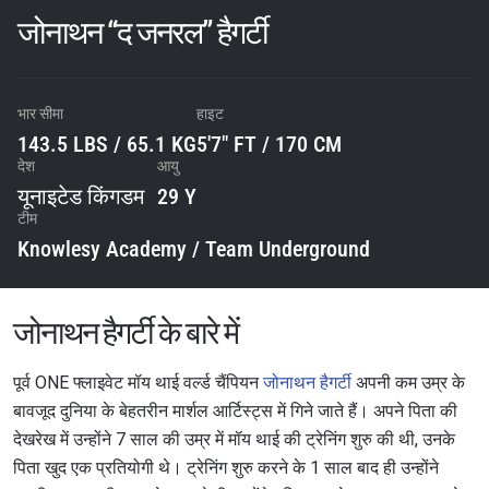
जोनाथन “द जनरल” हैगर्टी
भार सीमा
हाइट
143.5 LBS / 65.1 KG
5'7" FT / 170 CM
देश
आयु
यूनाइटेड किंगडम
29 Y
टीम
Knowlesy Academy / Team Underground
जोनाथन हैगर्टी के बारे में
पूर्व ONE फ्लाइवेट मॉय थाई वर्ल्ड चैंपियन
जोनाथन हैगर्टी
अपनी कम उम्र के
बावजूद दुनिया के बेहतरीन मार्शल आर्टिस्ट्स में गिने जाते हैं। अपने पिता की
देखरेख में उन्होंने 7 साल की उम्र में मॉय थाई की ट्रेनिंग शुरु की थी, उनके
पिता खुद एक प्रतियोगी थे। ट्रेनिंग शुरु करने के 1 साल बाद ही उन्होंने