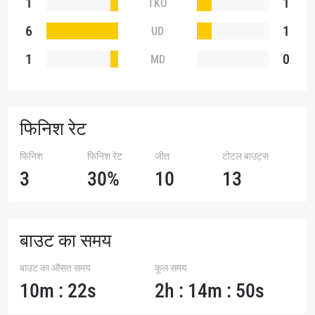
1
1
TKO
इवेंट
6
1
UD
नाम
1
0
MD
हाइलाइट्स देखें
सदस्यता लें
By submitting this form, you are agreeing to our
फिनिश रेट
collection, use and disclosure of your information
under our
Privacy Policy
. You may unsubscribe from
फिनिश
फिनिश रेट
जीत
टोटल बाउट्स
these communications at any time.
3
30%
10
13
बाउट का समय
बाउट का औसत समय
कुल समय
10m : 22s
2h : 14m : 50s