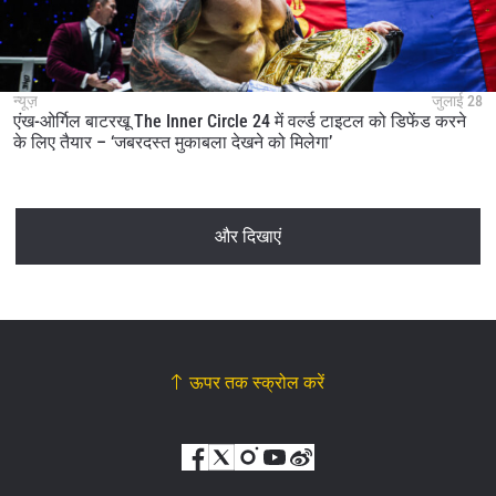
न्यूज़
जुलाई 28
एंख-ओर्गिल बाटरखू The Inner Circle 24 में वर्ल्ड टाइटल को डिफेंड करने
के लिए तैयार – ‘जबरदस्त मुकाबला देखने को मिलेगा’
और दिखाएं
ऊपर तक स्क्रोल करें