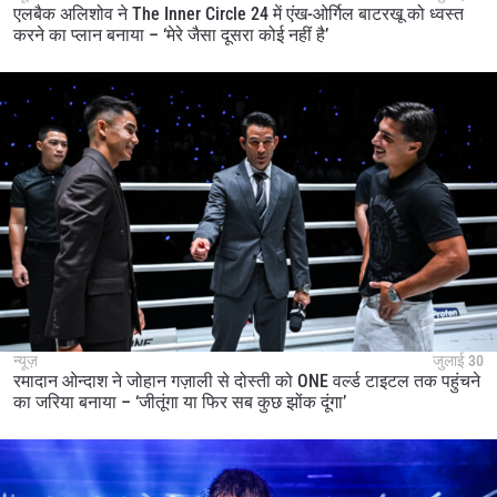
एलबैक अलिशोव ने The Inner Circle 24 में एंख-ओर्गिल बाटरखू को ध्वस्त
करने का प्लान बनाया – ‘मेरे जैसा दूसरा कोई नहीं है’
न्यूज़
जुलाई 30
रमादान ओन्दाश ने जोहान गज़ाली से दोस्ती को ONE वर्ल्ड टाइटल तक पहुंचने
का जरिया बनाया – ‘जीतूंगा या फिर सब कुछ झोंक दूंगा’