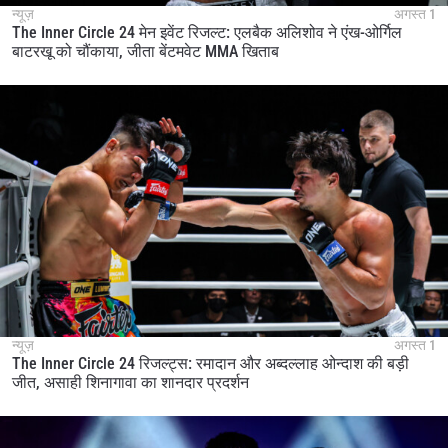
न्यूज़
अगस्त 1
The Inner Circle 24 मेन इवेंट रिजल्ट: एलबैक अलिशोव ने एंख-ओर्गिल
बाटरखू को चौंकाया, जीता बेंटमवेट MMA खिताब
न्यूज़
अगस्त 1
The Inner Circle 24 रिजल्ट्स: रमादान और अब्दल्लाह ओन्दाश की बड़ी
जीत, असाही शिनागावा का शानदार प्रदर्शन