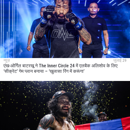
न्यूज़
जुलाई 29
एंख-ओर्गिल बाटरखू ने The Inner Circle 24 में एलबैक अलिशोव के लिए
‘सीक्रेट’ गेम प्लान बनाया – ‘खुलासा रिंग में करूंगा’