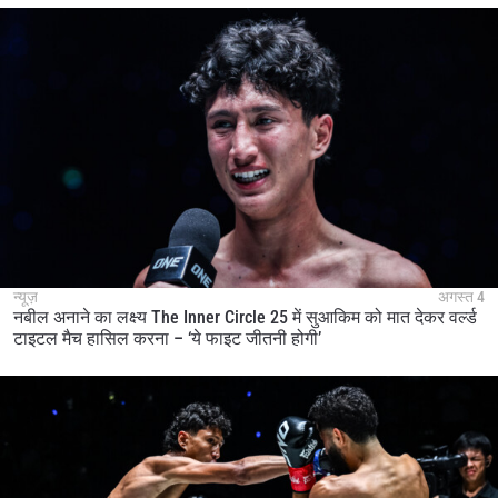
न्यूज़
अगस्त 4
नबील अनाने का लक्ष्य The Inner Circle 25 में सुआकिम को मात देकर वर्ल्ड
टाइटल मैच हासिल करना – ‘ये फाइट जीतनी होगी’