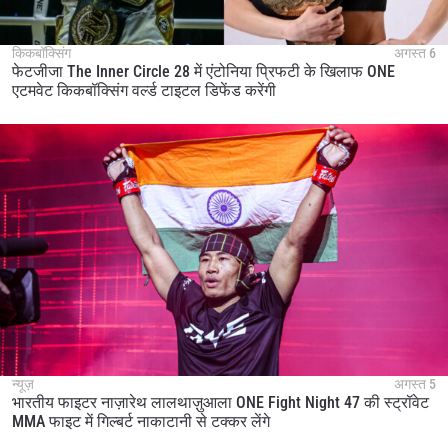
किकबॉक्सिंग
अगस्त 6
फेटजीजा The Inner Circle 28 में एंटोनिया प्रिफटी के खिलाफ ONE
एटमवेट किकबॉक्सिंग वर्ल्ड टाइटल डिफेंड करेंगी
न्यूज़
अगस्त 5
भारतीय फाइटर नाज़ारेथ लालथाज़ुआला ONE Fight Night 47 की स्ट्रॉवेट
MMA फाइट में गिल्बर्ट नाकाटानी से टक्कर लेंगे