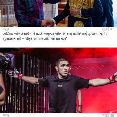
न्यूज़
जुलाई 31
अलिफ सोर डेचापैन ने वर्ल्ड टाइटल जीत के बाद मलेशियाई प्रधानमंत्री से
मुलाकात की – ‘बेहद सम्मान और गर्व का पल’
न्यूज़
जुलाई 30