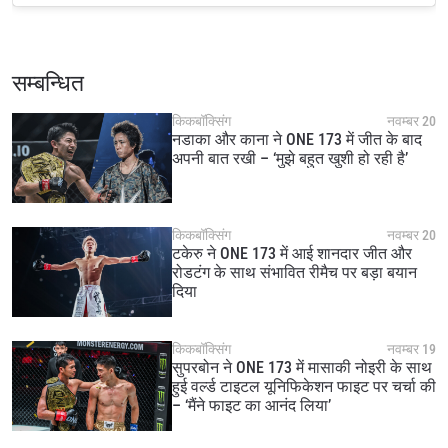
सम्बन्धित
STAY IN THE KNOW
किकबॉक्सिंग
नवम्बर 20
नडाका और काना ने ONE 173 में जीत के बाद
Take ONE Championship wherever you go! Sign up now
अपनी बात रखी – ‘मुझे बहुत खुशी हो रही है’
to gain access to latest news, unlock special offers
and get first access to the best seats to our live
events.
ईमेल
प्रतिद्वंद्वी
किकबॉक्सिंग
नवम्बर 20
टकेरु ने ONE 173 में आई शानदार जीत और
रोडटंग के साथ संभावित रीमैच पर बड़ा बयान
इवेंट
दिया
नाम
किकबॉक्सिंग
नवम्बर 19
हाइलाइट्स देखें
सुपरबोन ने ONE 173 में मासाकी नोइरी के साथ
हुई वर्ल्ड टाइटल यूनिफिकेशन फाइट पर चर्चा की
सदस्यता लें
– ‘मैंने फाइट का आनंद लिया’
By submitting this form, you are agreeing to our
collection, use and disclosure of your information