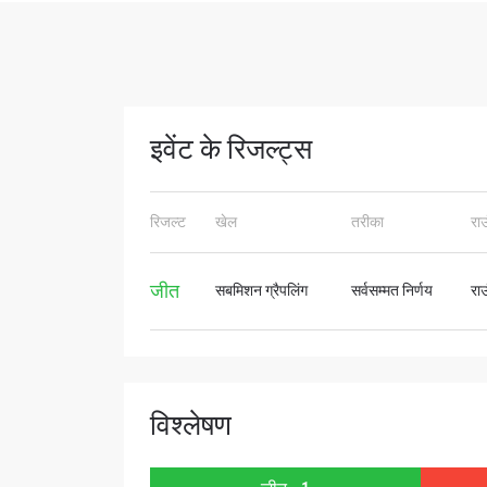
STAY
इवेंट के रिजल्ट्स
Take ONE
news, unl
रिजल्ट
खेल
तरीका
रा
ईमेल
जीत
सबमिशन ग्रैपलिंग
सर्वसम्मत निर्णय
रा
नाम
विश्लेषण
By subm
your