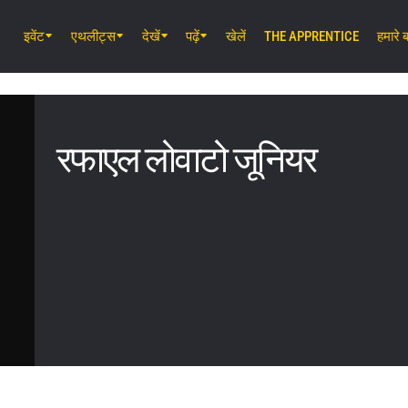
इवेंट
एथलीट्स
देखें
पढ़ें
खेलें
THE APPRENTICE
हमारे बा
अग॰ 14 (शुक्र) 11:30 AM UTC
लुम्पिनी स्टेडियम, बैंकॉक
ONE Friday Fights 166 & The Inner 
26
रफाएल लोवाटो जूनियर
अग॰ 15 (शनि) 1:00 AM UTC
लुम्पिनी स्टेडियम, बैंकॉक
ONE Fight Night 46