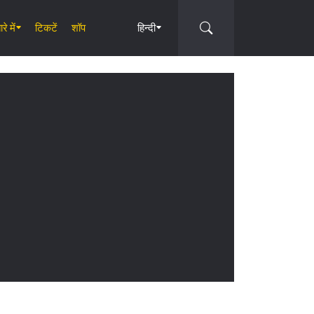
रे में
टिकटें
शॉप
हिन्दी
Circle