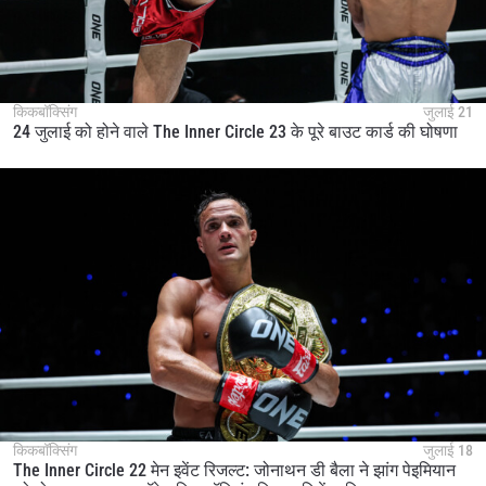
किकबॉक्सिंग
जुलाई 21
24 जुलाई को होने वाले The Inner Circle 23 के पूरे बाउट कार्ड की घोषणा
किकबॉक्सिंग
जुलाई 18
The Inner Circle 22 मेन इवेंट रिजल्ट: जोनाथन डी बैला ने झांग पेइमियान