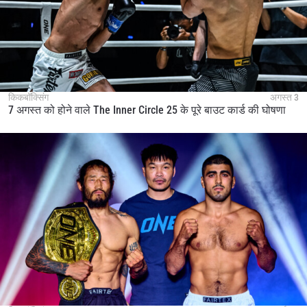
By submitting this form, you are agreeing to our
collection, use and disclosure of your information
under our
Privacy Policy
. You may unsubscribe from
these communications at any time.
किकबॉक्सिंग
अगस्त 3
7 अगस्त को होने वाले The Inner Circle 25 के पूरे बाउट कार्ड की घोषणा