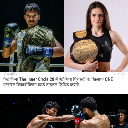
STAY IN THE KNOW
Take ONE Championship wherever you go! Sign up now
to gain access to latest news, unlock special offers
and get first access to the best seats to our live
events.
किकबॉक्सिंग
अगस्त 6
ईमेल
फेटजीजा The Inner Circle 28 में एंटोनिया प्रिफटी के खिलाफ ONE
प्रतिद्वंद्वी
एटमवेट किकबॉक्सिंग वर्ल्ड टाइटल डिफेंड करेंगी
इवेंट
नाम
हाइलाइट्स देखें
सदस्यता लें