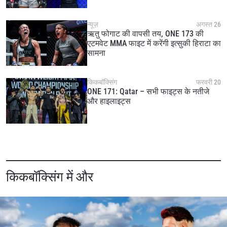
न्यूज़
अगस्त 26
ऋतु फोगाट की वापसी तय, ONE 173 की
एटमवेट MMA फाइट में करेंगी इत्सुकी हिराटा का
सामना
किकबॉक्सिंग
फरवरी 20
ONE 171: Qatar – सभी फाइट्स के नतीजे
और हाइलाइट्स
किकबॉक्सिंग में और