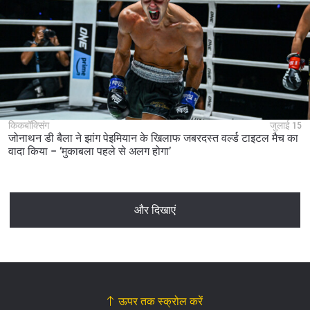
किकबॉक्सिंग
जुलाई 15
जोनाथन डी बैला ने झांग पेइमियान के खिलाफ जबरदस्त वर्ल्ड टाइटल मैच का
वादा किया – ‘मुकाबला पहले से अलग होगा’
और दिखाएं
ऊपर तक स्क्रोल करें