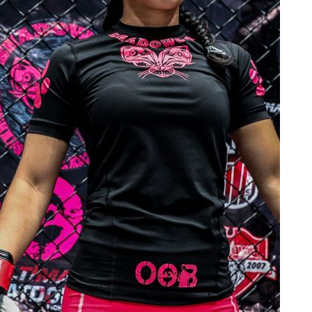
हाइलाइट्स देखें
सदस्यता लें
itting this form, you are agreeing to our collection, use and discl
 information under our
Privacy Policy
. You may unsubscribe from 
communications at any time.