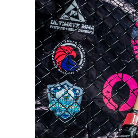
By subm
your