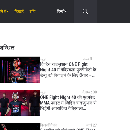
रे में
टिकटें
शॉप
हिन्दी
Circle
्बन्धित
न्यूज़
फरवरी 11
जिहिन राडज़ुआन ONE Fight
Night 40 में गैब्रियला फुजीमोटो के
डेब्यू को बिगाड़ने के लिए तैयार –
‘मुझे इस जीत की सख्त जरूरत’
न्यूज़
दिसम्बर 30
ONE Fight Night 40 की एटमवेट
MMA फाइट में जिहिन राडज़ुआन से
भिड़ेंगी अपराजित गैब्रियला
फुजीमोटो
किकबॉक्सिंग
मार्च 27