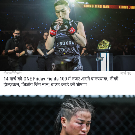
किकबॉक्सिंग
मार्च 10
14 मार्च को ONE Friday Fights 100 में नजर आएंगे पानपयाक, नीकी
होल्ज़कन, जिओंग जिंग नान; बाउट कार्ड की घोषणा