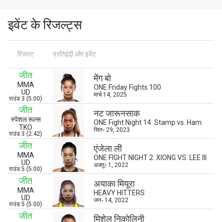
इवेंट के रिजल्ट्स
रिजल्ट
प्रतिद्वंद्वी और इवेंट
जीत
मेंग बो
MMA
ONE Friday Fights 100
UD
मार्च 14, 2025
राउंड 3 (5:00)
जीत
नट जारूनसाक
स्पेशल रूल्स
ONE Fight Night 14: Stamp vs. Ham
TKO
सित॰ 29, 2023
राउंड 3 (2:42)
जीत
एंजेला ली
MMA
ONE FIGHT NIGHT 2: XIONG VS. LEE III
UD
अक्तू॰ 1, 2022
राउंड 5 (5:00)
जीत
अयाका मियूरा
MMA
HEAVY HITTERS
UD
जन॰ 14, 2022
राउंड 5 (5:00)
जीत
मिशेल निकोलिनी