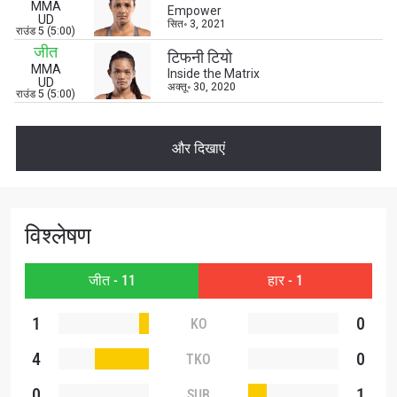
MMA
Empower
UD
सित॰ 3, 2021
राउंड 5 (5:00)
जीत
टिफनी टियो
MMA
Inside the Matrix
UD
अक्तू॰ 30, 2020
राउंड 5 (5:00)
और दिखाएं
विश्लेषण
STAY IN THE KNOW
जीत - 11
हार - 1
Take ONE Championship wherever you go! Sign up now
to gain access to latest news, unlock special offers
and get first access to the best seats to our live
1
0
KO
events.
ईमेल
4
0
TKO
प्रतिद्वंद्वी
0
1
SUB