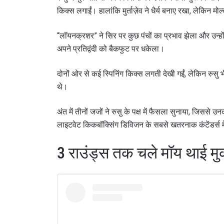
किक्स लगाईं। हालांकि मुर्ताज़ेव ने धैर्य बनाए रखा, लेकिन म
“लॉयनक्रशर” ने सिर पर कुछ पंचों का प्रभाव झेला और उन्ह
अपने प्रतिद्वंदी को बैकफुट पर धकेला।
दोनों ओर से कई स्पिनिंग किक्स लगती देखी गईं, लेकिन रुसु भ
थे।
अंत में तीनों जजों ने रुसु के पक्ष में फैसला सुनाया, जि
लाइटवेट किकबॉक्सिंग डिविजन के सबसे खतरनाक कंटेंडर्स मे
STAY
3 राउंड्स तक चले मॉय थाई मुक
Take ONE
news, unl
ईमेल
नाम