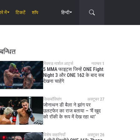
रे में
टिकटें
शॉप
हिन्दी
Circle
्बन्धित
मिक्स्ड मार्शल आर्ट्स
नवम्बर 1
5 MMA फाइट्स जिन्हें ONE Fight
Night 3 और ONE 162 के बाद सब
देखना चाहेंगे
किकबॉक्सिंग
अक्टूबर 27
जोनाथन डी बैला ने झांग पर
उलटफेर का राज बताया – ‘मैं खुद
को रॉकी के रूप में देख रहा था’
विशेष कहानियाँ
अक्टूबर 26