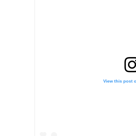
By subm
your
View this post 