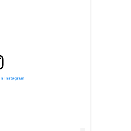
हाइलाइट्स देखें
सदस्यता लें
itting this form, you are agreeing to our collection, use and discl
 information under our
Privacy Policy
. You may unsubscribe from 
communications at any time.
on Instagram