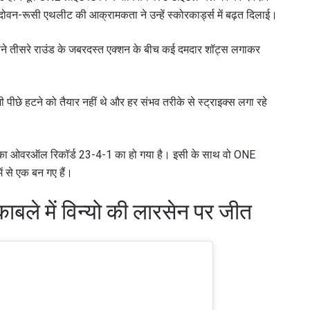
ोल्दोवन-रूसी एथलीट की आक्रामकता ने उन्हें स्कोरकार्ड्स में बढ़त दिलाई।
ोंने तीसरे राउंड के जबरदस्त एक्शन के बीच कई दमदार शॉट्स लगाकर
ी पीछे हटने को तैयार नहीं थे और हर संभव तरीके से स्ट्राइक्स लगा रहे
ससे उनका ओवरऑल रिकॉर्ड 23-4-1 का हो गया है। इसी के साथ वो ONE
ं से एक बन गए हैं।
 IN THE KNOW
ाबले में विन्यो की लारसेन पर जीत
 Championship wherever you go! Sign up now to gain access to l
ock special offers and get first access to the best seats to our li
प्रतिद्वंद्वी
इवेंट