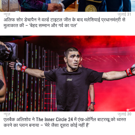
न्यूज़
जुलाई 31
अलिफ सोर डेचापैन ने वर्ल्ड टाइटल जीत के बाद मलेशियाई प्रधानमंत्री से
मुलाकात की – ‘बेहद सम्मान और गर्व का पल’
न्यूज़
जुलाई 30
एलबैक अलिशोव ने The Inner Circle 24 में एंख-ओर्गिल बाटरखू को ध्वस्त
करने का प्लान बनाया – ‘मेरे जैसा दूसरा कोई नहीं है’