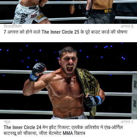
किकबॉक्सिंग
अगस्त 3
7 अगस्त को होने वाले The Inner Circle 25 के पूरे बाउट कार्ड की घोषणा
न्यूज़
अगस्त 1
The Inner Circle 24 मेन इवेंट रिजल्ट: एलबैक अलिशोव ने एंख-ओर्गिल
बाटरखू को चौंकाया, जीता बेंटमवेट MMA खिताब