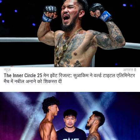
न्यूज़
अगस्त 8
The Inner Circle 25 मेन इवेंट रिजल्ट: सुआकिम ने वर्ल्ड टाइटल एलिमिनेटर
मैच में नबील अनाने को शिकस्त दी