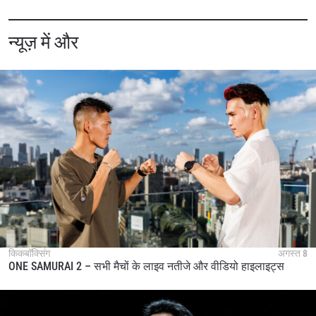
हाइलाइट्स देखें
न्यूज़ में और
सदस्यता लें
By submitting this form, you are agreeing to our
collection, use and disclosure of your information
under our
Privacy Policy
. You may unsubscribe from
these communications at any time.
किकबॉक्सिंग
अगस्त 8
ONE SAMURAI 2 – सभी मैचों के लाइव नतीजे और वीडियो हाइलाइट्स