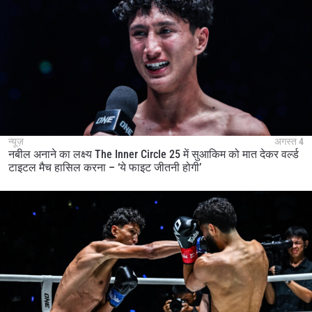
न्यूज़
अगस्त 4
नबील अनाने का लक्ष्य The Inner Circle 25 में सुआकिम को मात देकर वर्ल्ड
टाइटल मैच हासिल करना – ‘ये फाइट जीतनी होगी’