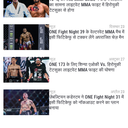
का सामना लाइटवेट MMA फाइट में हिरोयुकी
टेटसुका से होगा
न्यूज़
दिसम्बर 23
ONE Fight Night 39 के वेल्टरवेट MMA मैच में
इसी फिटिकेफु से टक्कर लेंगे अपराजित चेज़ मैन
न्यूज़
अक्टूबर 27
ONE 173 के लिए शिन्या एओकी Vs. हिरोयुकी
टेटसुका लाइटवेट MMA फाइट की घोषणा
STAY IN THE KNOW
Take ONE Championship wherever you go! Sign up now
to gain access to latest news, unlock special offers
न्यूज़
अप्रैल 23
and get first access to the best seats to our live
ज़ेबज़्टियन कडेस्टम ने ONE Fight Night 31 में
events.
इसी फिटिकेफु को नॉकआउट करने का प्लान
ईमेल
बनाया
प्रतिद्वंद्वी
इवेंट
नाम