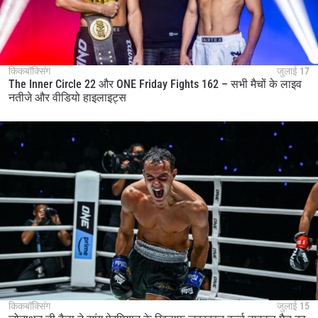
किकबॉक्सिंग
जुलाई 17
The Inner Circle 22 और ONE Friday Fights 162 – सभी मैचों के लाइव
नतीजे और वीडियो हाइलाइट्स
किकबॉक्सिंग
जुलाई 15