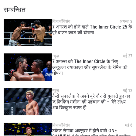
सम्बन्धित
किकबॉक्सिंग
अगस्त 3
7 अगस्त को होने वाले The Inner Circle 25 के
पूरे बाउट कार्ड की घोषणा
न्यूज़
मई 27
7 अगस्त को The Inner Circle के लिए
अब्दुल्ला दयाकाएव और सुपरलैक के रीमैच की
घोषणा
न्यूज़
मई 12
कैसे सुपरलैक ने अपने बुरे दौर से गुजरते हुए नए
‘द किकिंग मशीन’ की पहचान की – ‘मेरे लक्ष्य
अब बिल्कुल स्पष्ट हैं’
किकबॉक्सिंग
मई 6
टकेरु सेगावा अक्टूबर में होने वाले ONE