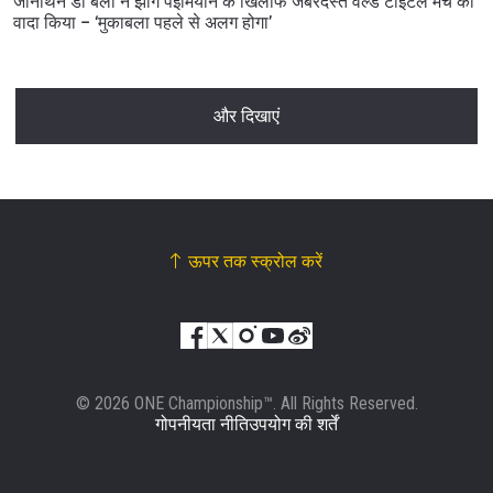
जोनाथन डी बैला ने झांग पेइमियान के खिलाफ जबरदस्त वर्ल्ड टाइटल मैच का
वादा किया – ‘मुकाबला पहले से अलग होगा’
और दिखाएं
ऊपर तक स्क्रोल करें
© 2026 ONE Championship™. All Rights Reserved.
गोपनीयता नीति
उपयोग की शर्तें