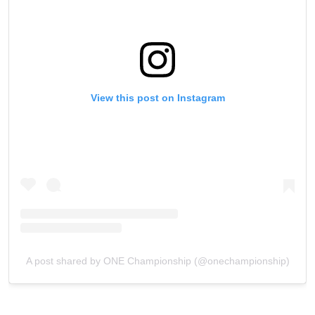
STAY IN THE KNOW
Take ONE Championship wherever you go! Sign up now
to gain access to latest news, unlock special offers
and get first access to the best seats to our live
View this post on Instagram
events.
ईमेल
प्रतिद्वंद्वी
इवेंट
नाम
हाइलाइट्स देखें
सदस्यता लें
By submitting this form, you are agreeing to our
A post shared by ONE Championship (@onechampionship)
collection, use and disclosure of your information
under our
Privacy Policy
. You may unsubscribe from
these communications at any time.