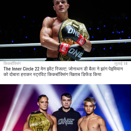
किकबॉक्सिंग
जुलाई 18
The Inner Circle 22 मेन इवेंट रिजल्ट: जोनाथन डी बैला ने झांग पेइमियान
को दोबारा हराकर स्ट्रॉवेट किकबॉक्सिंग खिताब डिफेंड किया