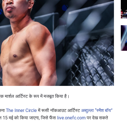
 मार्शल आर्टिस्ट के रूप में मजबूत किया है।
ामना
The Inner Circle
में रूसी नॉकआउट आर्टिस्ट
अब्दुल्ला “स्मैश बॉय”
न 15 मई को किया जाएगा, जिसे फैंस
live.onefc.com
पर देख सकते