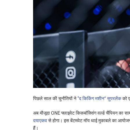
पिछले साल की चुनौतियों ने
“द किकिंग मशीन” सुपरलैक
को एक
अब मौजूदा ONE फ्लाइवेट किकबॉक्सिंग वर्ल्ड चैंपियन का स
दयाएकव
से होगा। इस बेंटमवेट मॉय थाई मुकाबले का आयोज
हैं।