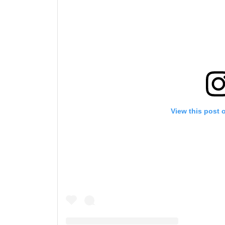
By subm
your
View this post 