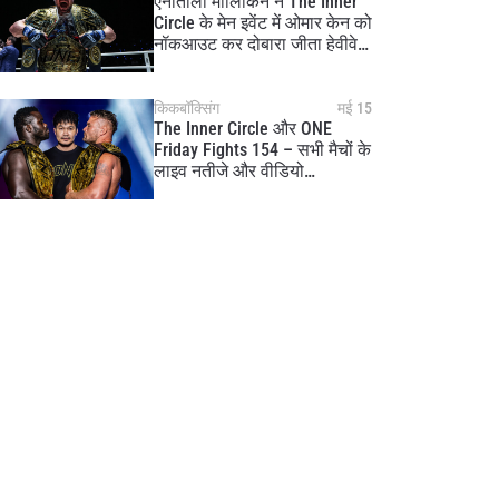
एनातोली मालिकिन ने The Inner
Circle के मेन इवेंट में ओमार केन को
नॉकआउट कर दोबारा जीता हेवीवेट
MMA खिताब
किकबॉक्सिंग
मई 15
The Inner Circle और ONE
Friday Fights 154 – सभी मैचों के
लाइव नतीजे और वीडियो
हाइलाइट्स