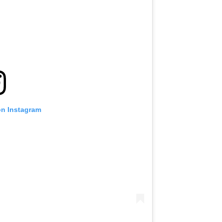
हाइलाइट्स देखें
सदस्यता लें
itting this form, you are agreeing to our collection, use and discl
 information under our
Privacy Policy
. You may unsubscribe from 
communications at any time.
on Instagram