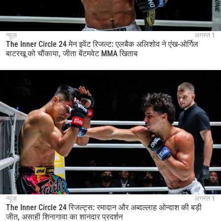
न्यूज़
अगस्त 1
The Inner Circle 24 मेन इवेंट रिजल्ट: एलबैक अलिशोव ने एंख-ओर्गिल
बाटरखू को चौंकाया, जीता बेंटमवेट MMA खिताब
न्यूज़
अगस्त 1
The Inner Circle 24 रिजल्ट्स: रमादान और अब्दल्लाह ओन्दाश की बड़ी
जीत, असाही शिनागावा का शानदार प्रदर्शन