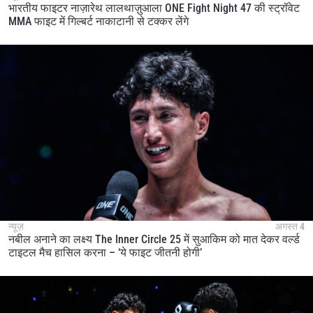
भारतीय फाइटर नाज़ारेथ लालथाज़ुआला ONE Fight Night 47 की स्ट्रॉवेट
MMA फाइट में गिल्बर्ट नाकाटानी से टक्कर लेंगे
न्यूज़
अगस्त 4
नबील अनाने का लक्ष्य The Inner Circle 25 में सुआकिम को मात देकर वर्ल्ड
टाइटल मैच हासिल करना – ‘ये फाइट जीतनी होगी’