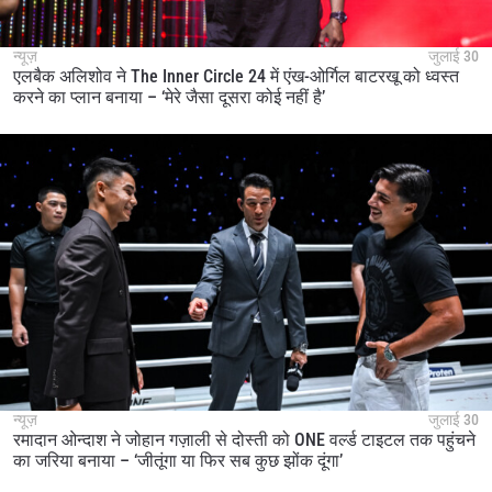
न्यूज़
जुलाई 30
एलबैक अलिशोव ने The Inner Circle 24 में एंख-ओर्गिल बाटरखू को ध्वस्त
करने का प्लान बनाया – ‘मेरे जैसा दूसरा कोई नहीं है’
न्यूज़
जुलाई 30
रमादान ओन्दाश ने जोहान गज़ाली से दोस्ती को ONE वर्ल्ड टाइटल तक पहुंचने
का जरिया बनाया – ‘जीतूंगा या फिर सब कुछ झोंक दूंगा’