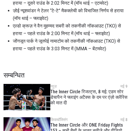
हराया – दूसरे राउंड के 2:02 मिनट में (मॉय थाई – एटमवेट)
ज़ोई न्यूशवांडर ने टेलर “टे-टे” मैकक्लेची को विभाजित निर्णय से हराया
(मॉय थाई – फ्लाइवेट)
एल्डो क्रूज़ ने वैन मुहम्मद सबरी को तकनीकी नॉकआउट (TKO) से
हराया – पहले राउंड के 2:00 मिनट में (मॉय थाई – फ्लाइवेट)
जोंगजून पार्क ने जूनपेई नामाटोम को तकनीकी नॉकआउट (TKO) से
हराया – पहले राउंड के 3:03 मिनट में (MMA – बेंटमवेट)
सम्बन्धित
न्यूज़
मई 9
The Inner Circle रिजल्ट्स, 8 मई: एडम सोर
डेचापैन ने फ्लाइंग अटैक्स के दम पर एंज़ो क्लैरिस
को मात दी
किकबॉक्सिंग
मई 8
The Inner Circle और ONE Friday Fights
153 – सभी मैचों के लाइव नतीजे और वीडियो