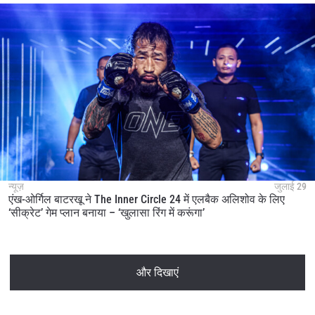
न्यूज़
जुलाई 29
एंख-ओर्गिल बाटरखू ने The Inner Circle 24 में एलबैक अलिशोव के लिए
‘सीक्रेट’ गेम प्लान बनाया – ‘खुलासा रिंग में करूंगा’
और दिखाएं