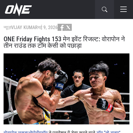
न्यूज़
VIJAY KUMAR
मई 9, 2026
ONE Friday Fights 153 मेन इवेंट रिजल्ट: वोरापोन ने
तीन राउंड तक टॉम केसी को पछाड़ा
वोरापोन लुक्जाओपोरोंगटॉम
ने प्रमोशन में डेब्यू करने वाले
टॉम “नो टाइम”