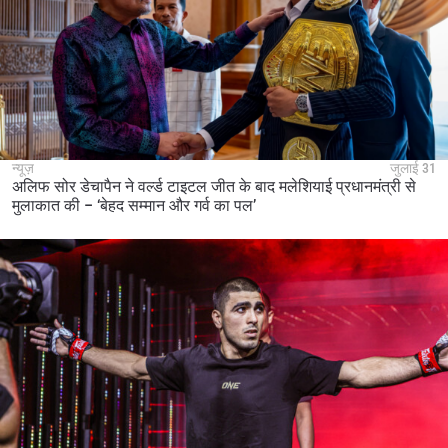
न्यूज़
जुलाई 31
अलिफ सोर डेचापैन ने वर्ल्ड टाइटल जीत के बाद मलेशियाई प्रधानमंत्री से
मुलाकात की – ‘बेहद सम्मान और गर्व का पल’