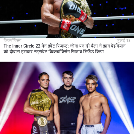
किकबॉक्सिंग
जुलाई 18
The Inner Circle 22 मेन इवेंट रिजल्ट: जोनाथन डी बैला ने झांग पेइमियान
को दोबारा हराकर स्ट्रॉवेट किकबॉक्सिंग खिताब डिफेंड किया