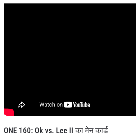
STAY IN THE KNOW
ONE 160: Ok vs. Lee II का मेन कार्ड
Take ONE Championship wherever you go! Sign up now