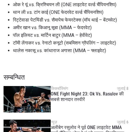
to gain access to latest news, unlock special offers
ओक रे यूं vs. क्रिश्चियन ली (ONE लाइटवेट वर्ल्ड चैंपियनशिप)
and get first access to the best seats to our live
थान ली vs. टांग काई (ONE फेदरवेट वर्ल्ड चैंपियनशिप)
events.
ईमेल
रिट्टेवाडा पेटयिंडी vs. सैमापेच फेयरटेक्स (मॉय थाई – बेंटमवेट)
प्रतिद्वंद्वी
अमीर खान vs. किआनू सूबा (MMA – फेदरवेट)
पॉल इलियट vs. मार्टिन बाटुर (MMA – हेवीवेट)
इवेंट
नाम
टॉमी लेंगाकर vs. रेनाटो कनूटो (सबमिशन ग्रैपलिंग – लाइटवेट)
थालेस नकासू vs. कांथाराज अगासा (MMA – फ्लाइवेट)
हाइलाइट्स देखें
सदस्यता लें
सम्बन्धित
By submitting this form, you are agreeing to our
collection, use and disclosure of your information
किकबॉक्सिंग
जुलाई 8
under our
Privacy Policy
. You may unsubscribe from
ONE Fight Night 23: Ok Vs. Rasulov की
these communications at any time.
सबसे शानदार तस्वीरें
न्यूज़
जुलाई 6
अलीबेग रसुलोव ने पूर्व ONE लाइटवेट MMA