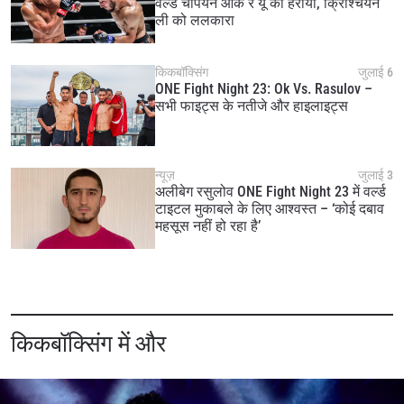
वर्ल्ड चैंपियन ओक रे यूं को हराया, क्रिश्चियन
ली को ललकारा
किकबॉक्सिंग
जुलाई 6
ONE Fight Night 23: Ok Vs. Rasulov –
सभी फाइट्स के नतीजे और हाइलाइट्स
न्यूज़
जुलाई 3
अलीबेग रसुलोव ONE Fight Night 23 में वर्ल्ड
टाइटल मुकाबले के लिए आश्वस्त – ‘कोई दबाव
महसूस नहीं हो रहा है’
किकबॉक्सिंग में और