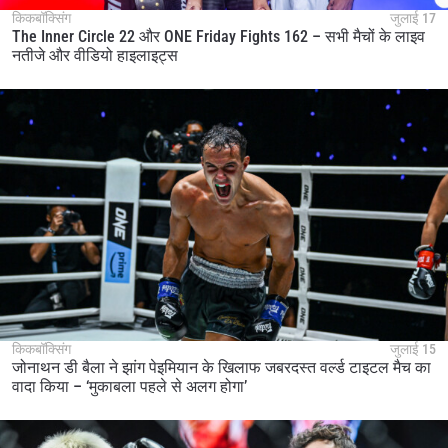
किकबॉक्सिंग
जुलाई 17
The Inner Circle 22 और ONE Friday Fights 162 – सभी मैचों के लाइव
नतीजे और वीडियो हाइलाइट्स
किकबॉक्सिंग
जुलाई 15
जोनाथन डी बैला ने झांग पेइमियान के खिलाफ जबरदस्त वर्ल्ड टाइटल मैच का
वादा किया – ‘मुकाबला पहले से अलग होगा’