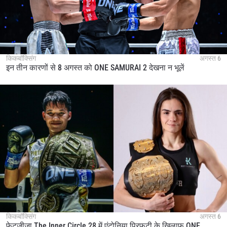
किकबॉक्सिंग
अगस्त 6
इन तीन कारणों से 8 अगस्त को ONE SAMURAI 2 देखना न भूलें
किकबॉक्सिंग
अगस्त 6
फेटजीजा The Inner Circle 28 में एंटोनिया प्रिफटी के खिलाफ ONE