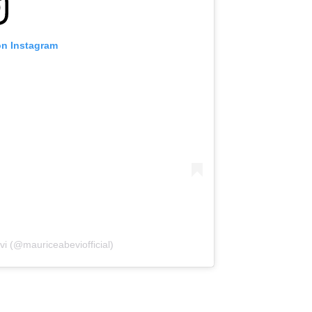
on Instagram
vi (@mauriceabeviofficial)