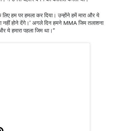
े लिए हम पर हमला कर दिया। उन्होंने हमें मारा और ये
हाइलाइट्स देखें
रा नहीं होने देंगे।’ अगले दिन हमने MMA जिम तलाशना
सदस्यता लें
और ये हमारा पहला जिम था।”
itting this form, you are agreeing to our collection, use and discl
 information under our
Privacy Policy
. You may unsubscribe from 
communications at any time.