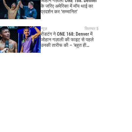
जोहान गज़ाली ONE 168: Denver
के जरिए अमेरिका में मॉय थाई का
प्रदर्शन कर ‘सम्मानित’
न्यूज़
सितम्बर 5
रोडटंग ने ONE 168: Denver में
जोहान गज़ाली की फाइट से पहले
उनकी तारीफ की – ‘बहुत ही
प्रतिभाशाली फाइटर’