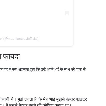
vi (@mauriceabeviofficial)
ला फायदा
 IN THE KNOW
बाद में उन्हें अहसास हुआ कि उन्हें अपने भाई के साथ की वजह से
 Championship wherever you go! Sign up now to gain access to l
ock special offers and get first access to the best seats to our li
प्रतिद्वंद्वी
िस्पर्धी थे। मुझे लगता है कि मेरा भाई मुझसे बेहतर फाइटर
इवेंट
था। मैं उनसे बेहतर बनने की कोशिश करता था।