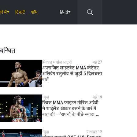
रे में
टिकटें
शॉप
हिन्दी
Circle
्बन्धित
मिक्स्ड मार्शल आर्ट्स
मई 27
अपराजित लाइटवेट MMA कंटेंडर
अलिबेग रसुलोव से जुड़ी 5 दिलचस्प
बातें
न्यूज़
मई 19
स्विस MMA फाइटर मॉरिस अबेवी
ने थाईलैंड आकर बसने के बारे में
बात की – ‘सपनों के पीछे ज्यादा भाग
सकते हैं’
न्यूज़
सितम्बर 12