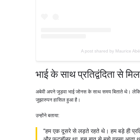
A post shared by Maurice Abé
भाई के साथ प्रतिद्वंदिता से मि
STAY
अबेवी अपने जुड़वा भाई जोनस के साथ समय बिताते थे। लेकिन 
Take ONE
जुझारुपन हासिल हुआ है।
news, unl
ईमेल
उन्होंने बताया:
“हम एक दूसरे से लड़ते रहते थे। हम बड़े ही प्रत
नाम
और फुटबॉलर था, इस बात से मुझे गुस्सा आता 