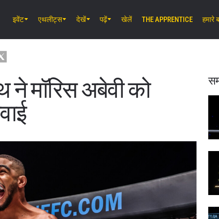
इवेंट
एथलीट्स
देखें
पढ़ें
खेलें
THE APPRENTICE
हमारे बा
अग॰ 7 (शुक्र) 11:30 AM UTC
लुम्पिनी स्टेडियम, बैंकॉक
ONE Friday Fights 165 & The Inner 
25
सम
ाथ ने मॉरिस अबेवी को
अग॰ 8 (शनि) 8:30 AM UTC
वाई
इबारा वेव एरीना ओटा, टोक्यो
ONE SAMURAI 2