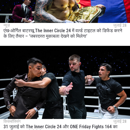
न्यूज़
जुलाई 28
एंख-ओर्गिल बाटरखू The Inner Circle 24 में वर्ल्ड टाइटल को डिफेंड करने
के लिए तैयार – ‘जबरदस्त मुकाबला देखने को मिलेगा’
किकबॉक्सिंग
जुलाई 28
31 जुलाई को The Inner Circle 24 और ONE Friday Fights 164 का