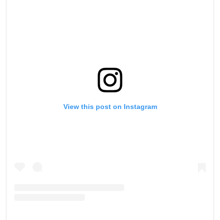
View this post on Instagram
STAY IN THE KNOW
Take ONE Championship wherever you go! Sign up now
to gain access to latest news, unlock special offers
and get first access to the best seats to our live
events.
ईमेल
प्रतिद्वंद्वी