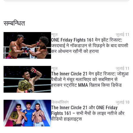
इवेंट
नाम
सम्बन्धित
हाइलाइट्स देखें
न्यूज़
जुलाई 11
ONE Friday Fights 161 मेन इवेंट रिजल्ट:
सदस्यता लें
जरदचाई ने नॉकडाउन से पिछड़ने के बाद वापसी
कर ओथमान रहौनी को हराया
By submitting this form, you are agreeing to our
collection, use and disclosure of your information
under our
Privacy Policy
. You may unsubscribe from
न्यूज़
जुलाई 11
these communications at any time.
The Inner Circle 21 मेन इवेंट रिजल्ट: जोशुआ
पैचीओ ने मंसूर मलाचिएव को सबमिशन से
हराकर स्ट्रॉवेट MMA खिताब किया डिफेंड
किकबॉक्सिंग
जुलाई 10
The Inner Circle 21 और ONE Friday
Fights 161 – सभी मैचों के लाइव नतीजे और
वीडियो हाइलाइट्स