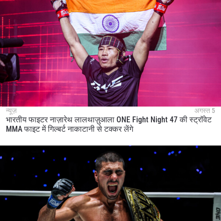
न्यूज़
अगस्त 5
भारतीय फाइटर नाज़ारेथ लालथाज़ुआला ONE Fight Night 47 की स्ट्रॉवेट
MMA फाइट में गिल्बर्ट नाकाटानी से टक्कर लेंगे