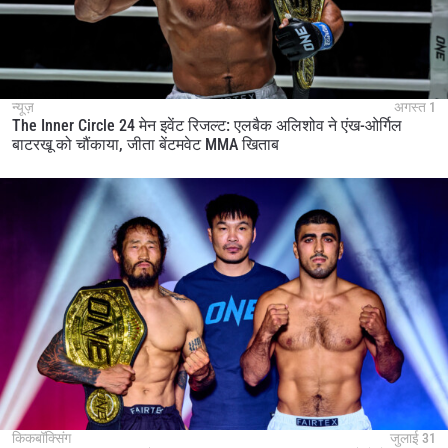
न्यूज़
अगस्त 1
The Inner Circle 24 मेन इवेंट रिजल्ट: एलबैक अलिशोव ने एंख-ओर्गिल
बाटरखू को चौंकाया, जीता बेंटमवेट MMA खिताब
किकबॉक्सिंग
जुलाई 31