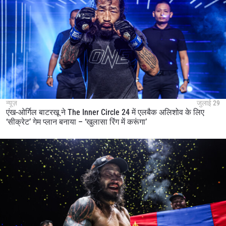
न्यूज़
जुलाई 29
एंख-ओर्गिल बाटरखू ने The Inner Circle 24 में एलबैक अलिशोव के लिए
‘सीक्रेट’ गेम प्लान बनाया – ‘खुलासा रिंग में करूंगा’