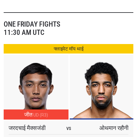
को जीत हासिल हुई थी।
वहीं को–मेन इवेंट में एक और फिलीपीनो धुरंधर और पूर्व ONE लाइटवेट
ONE FRIDAY FIGHTS
MMA वर्ल्ड चैंपियन एडुअर्ड फोलायंग का सामना जापानी स्टार शोज़ो
11:30 AM UTC
इसोजीमा से होगा।
फ्लाइवेट मॉय थाई
इसके अतिरिक्त ONE Friday Fights 161 के मेन इवेंट में थाई स्टार
जरदचाई मैक्सजंडी का सामना मोरक्को के ओथमान रहौनी से होगा।
भारत में The Inner Circle 21 को
live.onefc.com
पर शाम 5 बजे से
लाइव देखा जा सकता है।
ONE Friday Fights 161 को शाम 7 बजे से JioHotstar और Star
Sports Select 2 पर लाइव देखा जा सकेगा।
जीत
UD (R3)
जरदचाई मैक्सजंडी
ओथमान रहौनी
VS