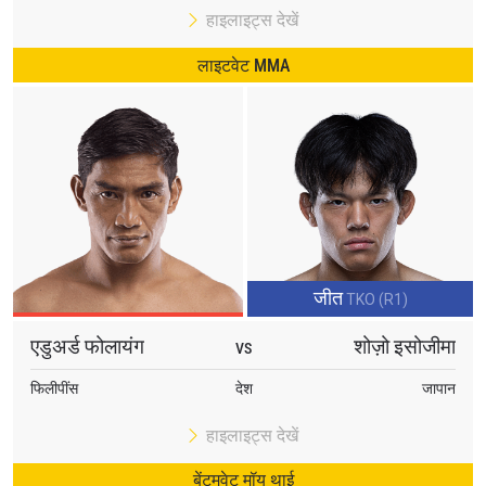
हाइलाइट्स देखें
लाइटवेट MMA
जीत
TKO (R1)
एडुअर्ड फोलायंग
शोज़ो इसोजीमा
VS
फिलीपींस
देश
जापान
हाइलाइट्स देखें
बेंटमवेट मॉय थाई