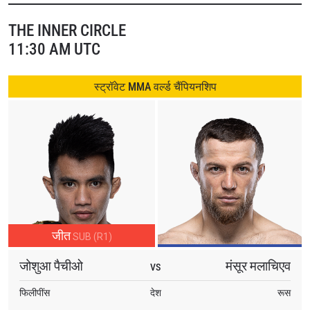
THE INNER CIRCLE
11:30 AM UTC
स्ट्रॉवेट MMA वर्ल्ड चैंपियनशिप
जीत
SUB (R1)
जोशुआ पैचीओ
मंसूर मलाचिएव
VS
फिलीपींस
देश
रूस