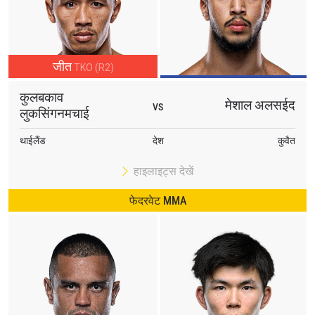
जीत
TKO (R2)
कुलबकाव
मेशाल अलसईद
VS
STAY IN THE KNOW
लुकसिंगनमचाई
Take ONE Championship wherever you go! Sign up now
थाईलैंड
देश
कुवैत
to gain access to latest news, unlock special offers
and get first access to the best seats to our live
events.
हाइलाइट्स देखें
ईमेल
प्रतिद्वंद्वी
फेदरवेट MMA
इवेंट
नाम
हाइलाइट्स देखें
सदस्यता लें