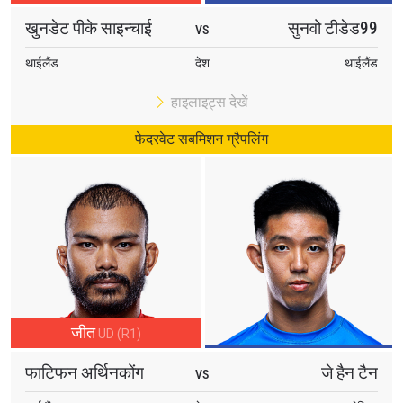
खुनडेट पीके साइन्चाई
सुनवो टीडेड99
VS
थाईलैंड
देश
थाईलैंड
हाइलाइट्स देखें
फेदरवेट सबमिशन ग्रैपलिंग
जीत
UD (R1)
फाटिफन अर्थिनकोंग
जे हैन टैन
VS