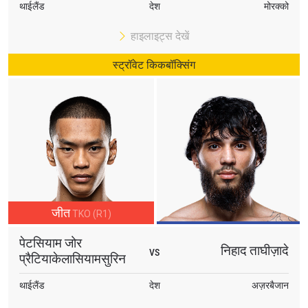
थाईलैंड
देश
मोरक्को
हाइलाइट्स देखें
स्ट्रॉवेट किकबॉक्सिंग
जीत
TKO (R1)
पेटसियाम जोर
निहाद ताघीज़ादे
VS
प्रैटियाकेलासियामसुरिन
थाईलैंड
देश
अज़रबैजान