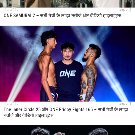
किकबॉक्सिंग
अगस्त 8
ONE SAMURAI 2 – सभी मैचों के लाइव नतीजे और वीडियो हाइलाइट्स
STAY IN THE KNOW
Take ONE Championship wherever you go! Sign up now
to gain access to latest news, unlock special offers
and get first access to the best seats to our live
events.
ईमेल
प्रतिद्वंद्वी
इवेंट
नाम
हाइलाइट्स देखें
किकबॉक्सिंग
अगस्त 7
सदस्यता लें
The Inner Circle 25 और ONE Friday Fights 165 – सभी मैचों के लाइव
नतीजे और वीडियो हाइलाइट्स
By submitting this form, you are agreeing to our
collection, use and disclosure of your information
under our
Privacy Policy
. You may unsubscribe from
these communications at any time.