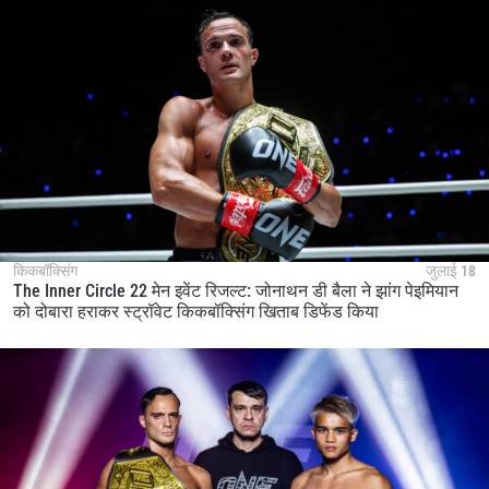
किकबॉक्सिंग
जुलाई 18
The Inner Circle 22 मेन इवेंट रिजल्ट: जोनाथन डी बैला ने झांग पेइमियान
को दोबारा हराकर स्ट्रॉवेट किकबॉक्सिंग खिताब डिफेंड किया