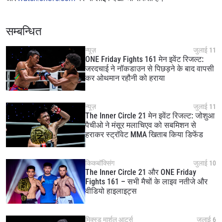
सम्बन्धित
न्यूज़
जुलाई 11
ONE Friday Fights 161 मेन इवेंट रिजल्ट:
जरदचाई ने नॉकडाउन से पिछड़ने के बाद वापसी
कर ओथमान रहौनी को हराया
न्यूज़
जुलाई 11
The Inner Circle 21 मेन इवेंट रिजल्ट: जोशुआ
पैचीओ ने मंसूर मलाचिएव को सबमिशन से
हराकर स्ट्रॉवेट MMA खिताब किया डिफेंड
किकबॉक्सिंग
जुलाई 10
The Inner Circle 21 और ONE Friday
Fights 161 – सभी मैचों के लाइव नतीजे और
वीडियो हाइलाइट्स
मिक्स्ड मार्शल आर्ट्स
जुलाई 6