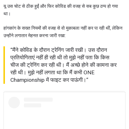
यू उस चोट से ठीक हुईं और फिर कोविड की वजह से सब कुछ ठप्प हो गया
था।
हांगकांग के सख्त नियमों की वजह से वो मुकाबला नहीं कर पा रही थीं, लेकिन
उन्होंने लगातार मेहनत करना जारी रखा:
“मैंने कोविड के दौरान ट्रेनिंग जारी रखी। उस दौरान
प्रतियोगिताएं नहीं ही रही थी तो मुझे नहीं पता कि किस
चीज की ट्रेनिंग कर रही थी। मैं अच्छे होने की कामना कर
रही थी। मुझे नहीं लगता था कि मैं कभी ONE
STAY IN THE KNOW
Championship में फाइट कर पाऊंगी।”
Take ONE Championship wherever you go! Sign up now
to gain access to latest news, unlock special offers
and get first access to the best seats to our live
events.
ईमेल
प्रतिद्वंद्वी
इवेंट
नाम