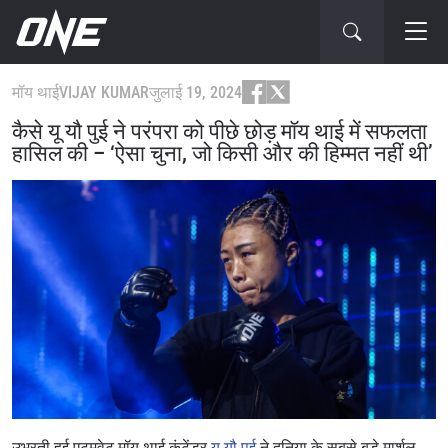
मॉय थाई
VIJAY KUMAR
जुलाई 19, 2024
कैसे यू यौ पुई ने परंपरा को पीछे छोड़ मॉय थाई में सफलता
हासिल की – ‘ऐसा चुना, जो किसी और की हिम्मत नहीं थी’
उभरती हुई एटमवेट मॉय थाई कंटेंडर
यू यौ पुई
ने दुनिया के सबसे बड़े मार्शल