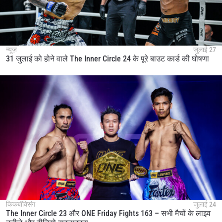
न्यूज़
जुलाई 27
31 जुलाई को होने वाले The Inner Circle 24 के पूरे बाउट कार्ड की घोषणा
किकबॉक्सिंग
जुलाई 24
The Inner Circle 23 और ONE Friday Fights 163 – सभी मैचों के लाइव