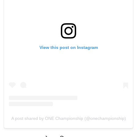
हाइलाइट्स देखें
सदस्यता लें
By submitting this form, you are agreeing to our
collection, use and disclosure of your information
View this post on Instagram
under our
Privacy Policy
. You may unsubscribe from
these communications at any time.
A post shared by ONE Championship (@onechampionship)