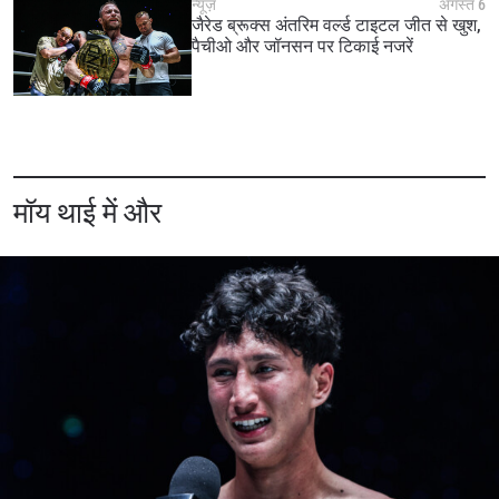
न्यूज़
अगस्त 6
जैरेड ब्रूक्स अंतरिम वर्ल्ड टाइटल जीत से खुश,
पैचीओ और जॉनसन पर टिकाई नजरें
मॉय थाई में और