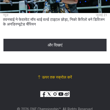
न्यूज़
जुलाई 21
तवनचाई ने फेदरवेट मॉय थाई वर्ल्ड टाइटल छोड़ा, निको कैरिलो बने डिविजन
के अनडिस्प्यूटेड चैंपियन
और दिखाएं
ऊपर तक स्क्रोल करें
© 2026 ONE Championship™. All Rights Reserved.