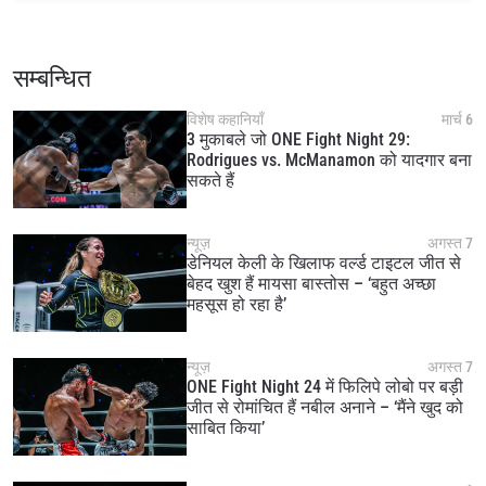
सम्बन्धित
विशेष कहानियाँ
मार्च 6
3 मुकाबले जो ONE Fight Night 29:
Rodrigues vs. McManamon को यादगार बना
सकते हैं
न्यूज़
अगस्त 7
डेनियल केली के खिलाफ वर्ल्ड टाइटल जीत से
बेहद खुश हैं मायसा बास्तोस – ‘बहुत अच्छा
महसूस हो रहा है’
न्यूज़
अगस्त 7
ONE Fight Night 24 में फिलिपे लोबो पर बड़ी
जीत से रोमांचित हैं नबील अनाने – ‘मैंने खुद को
साबित किया’