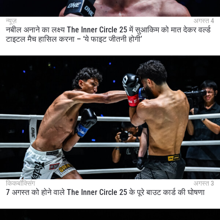
न्यूज़
अगस्त 4
नबील अनाने का लक्ष्य The Inner Circle 25 में सुआकिम को मात देकर वर्ल्ड
टाइटल मैच हासिल करना – ‘ये फाइट जीतनी होगी’
किकबॉक्सिंग
अगस्त 3
7 अगस्त को होने वाले The Inner Circle 25 के पूरे बाउट कार्ड की घोषणा