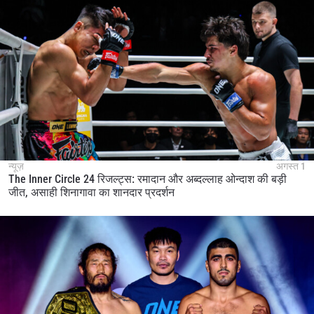
न्यूज़
अगस्त 1
The Inner Circle 24 रिजल्ट्स: रमादान और अब्दल्लाह ओन्दाश की बड़ी
जीत, असाही शिनागावा का शानदार प्रदर्शन