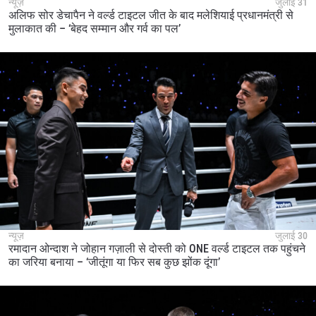
न्यूज़
जुलाई 31
अलिफ सोर डेचापैन ने वर्ल्ड टाइटल जीत के बाद मलेशियाई प्रधानमंत्री से
मुलाकात की – ‘बेहद सम्मान और गर्व का पल’
न्यूज़
जुलाई 30
रमादान ओन्दाश ने जोहान गज़ाली से दोस्ती को ONE वर्ल्ड टाइटल तक पहुंचने
का जरिया बनाया – ‘जीतूंगा या फिर सब कुछ झोंक दूंगा’