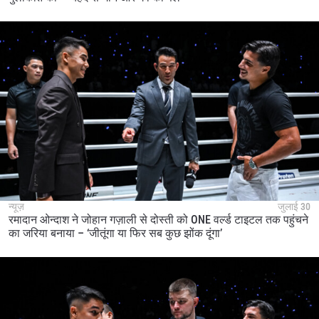
न्यूज़
जुलाई 30
रमादान ओन्दाश ने जोहान गज़ाली से दोस्ती को ONE वर्ल्ड टाइटल तक पहुंचने
का जरिया बनाया – ‘जीतूंगा या फिर सब कुछ झोंक दूंगा’