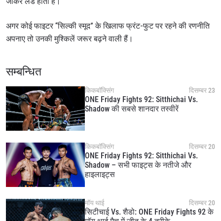
जाकर लैंड होता है।
अगर कोई फाइटर “सिल्की स्मूद” के खिलाफ फ्रंट-फुट पर रहने की रणनीति
अपनाए तो उनकी मुश्किलें जरूर बढ़ने वाली हैं।
STAY IN THE KNOW
सम्बन्धित
Take ONE Championship wherever you go! Sign up now
किकबॉक्सिंग
दिसम्बर 23
to gain access to latest news, unlock special offers
ONE Friday Fights 92: Sitthichai Vs.
and get first access to the best seats to our live
Shadow की सबसे शानदार तस्वीरें
events.
ईमेल
प्रतिद्वंद्वी
किकबॉक्सिंग
दिसम्बर 20
इवेंट
ONE Friday Fights 92: Sitthichai Vs.
नाम
Shadow – सभी फाइट्स के नतीजे और
हाइलाइट्स
हाइलाइट्स देखें
सदस्यता लें
मॉय थाई
दिसम्बर 20
सिटीचाई Vs. शैडो: ONE Friday Fights 92 के
By submitting this form, you are agreeing to our