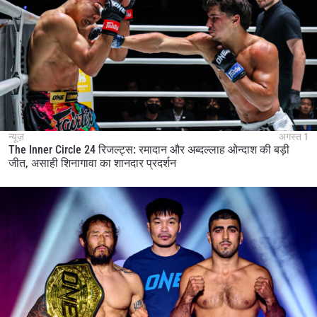
न्यूज़
अगस्त 1
The Inner Circle 24 रिजल्ट्स: रमादान और अब्दल्लाह ओन्दाश की बड़ी
जीत, असाही शिनागावा का शानदार प्रदर्शन