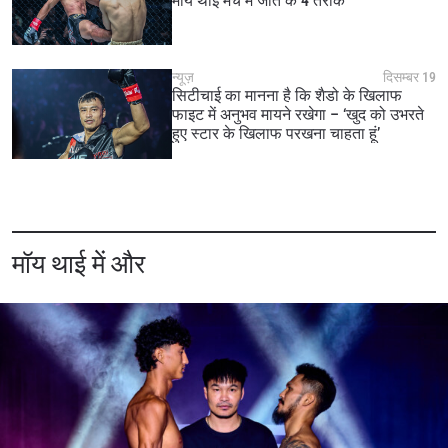
मॉय थाई मैच में जीत के 4 तरीके
collection, use and disclosure of your information
under our
Privacy Policy
. You may unsubscribe from
these communications at any time.
न्यूज़
दिसम्बर 19
सिटीचाई का मानना है कि शैडो के खिलाफ
फाइट में अनुभव मायने रखेगा – ‘खुद को उभरते
हुए स्टार के खिलाफ परखना चाहता हूं’
मॉय थाई में और