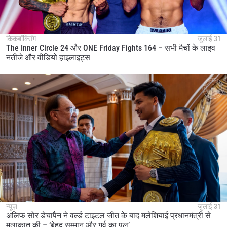
किकबॉक्सिंग
जुलाई 31
The Inner Circle 24 और ONE Friday Fights 164 – सभी मैचों के लाइव
नतीजे और वीडियो हाइलाइट्स
न्यूज़
जुलाई 31
अलिफ सोर डेचापैन ने वर्ल्ड टाइटल जीत के बाद मलेशियाई प्रधानमंत्री से
मुलाकात की – ‘बेहद सम्मान और गर्व का पल’