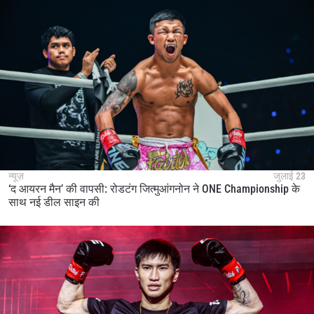
न्यूज़
जुलाई 23
‘द आयरन मैन’ की वापसी: रोडटंग जित्मुआंगनोन ने ONE Championship के
साथ नई डील साइन की