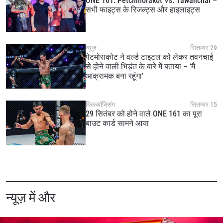
ONE 161: Petchmorakot Vs. Tawanchai –
सभी फाइट्स के रिजल्ट्स और हाइलाइट्स
न्यूज़
सितम्बर 29
पेटमोराकोट ने वर्ल्ड टाइटल को लेकर तवनचाई
से होने वाली भिड़ंत के बारे में बताया – ‘मैं
आक्रामक बना रहूंगा’
किकबॉक्सिंग
सितम्बर 15
29 सितंबर को होने वाले ONE 161 का पूरा
बाउट कार्ड सामने आया
न्यूज़ में और