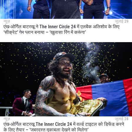
न्यूज़
जुलाई 29
एंख-ओर्गिल बाटरखू ने The Inner Circle 24 में एलबैक अलिशोव के लिए
‘सीक्रेट’ गेम प्लान बनाया – ‘खुलासा रिंग में करूंगा’
न्यूज़
जुलाई 28
एंख-ओर्गिल बाटरखू The Inner Circle 24 में वर्ल्ड टाइटल को डिफेंड करने
के लिए तैयार – ‘जबरदस्त मुकाबला देखने को मिलेगा’