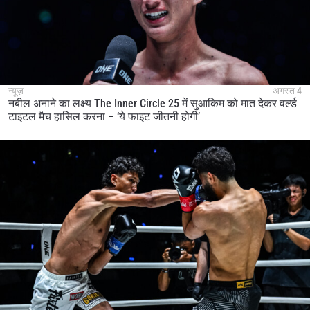
न्यूज़
अगस्त 4
नबील अनाने का लक्ष्य The Inner Circle 25 में सुआकिम को मात देकर वर्ल्ड
टाइटल मैच हासिल करना – ‘ये फाइट जीतनी होगी’
STAY IN THE KNOW