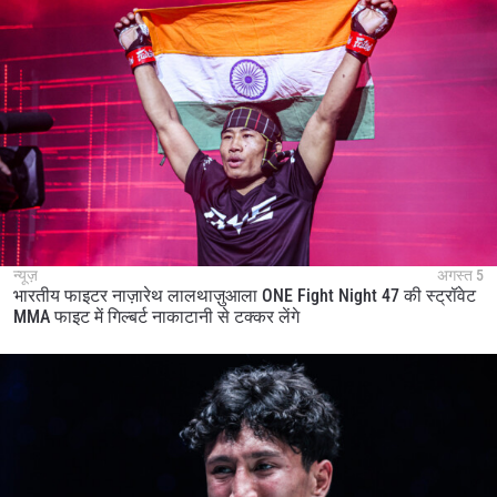
न्यूज़
अगस्त 5
भारतीय फाइटर नाज़ारेथ लालथाज़ुआला ONE Fight Night 47 की स्ट्रॉवेट
MMA फाइट में गिल्बर्ट नाकाटानी से टक्कर लेंगे