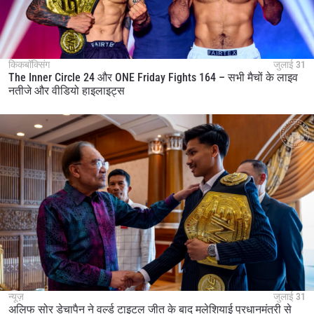
किकबॉक्सिंग
जुलाई 31
The Inner Circle 24 और ONE Friday Fights 164 – सभी मैचों के लाइव
नतीजे और वीडियो हाइलाइट्स
न्यूज़
जुलाई 31
अलिफ सोर डेचापैन ने वर्ल्ड टाइटल जीत के बाद मलेशियाई प्रधानमंत्री से