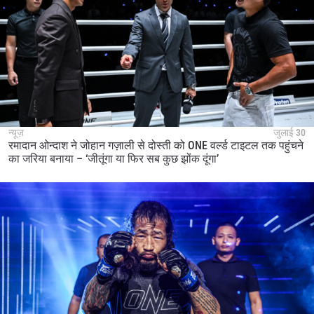
न्यूज़
जुलाई 30
रमादान ओन्दाश ने जोहान गज़ाली से दोस्ती को ONE वर्ल्ड टाइटल तक पहुंचने
का जरिया बनाया – ‘जीतूंगा या फिर सब कुछ झोंक दूंगा’