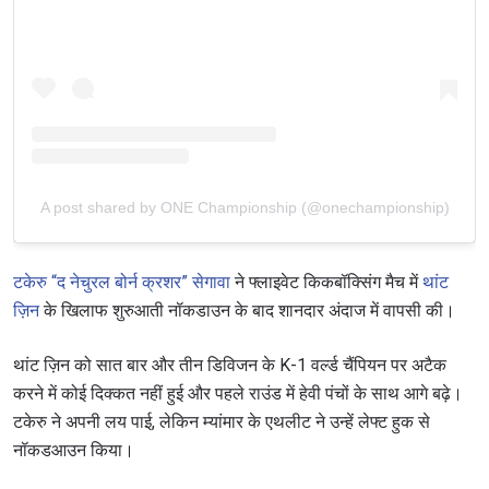
A post shared by ONE Championship (@onechampionship)
टकेरु “द नेचुरल बोर्न क्रशर” सेगावा
ने फ्लाइवेट किकबॉक्सिंग मैच में
थांट
STAY IN THE KNOW
ज़िन
के खिलाफ शुरुआती नॉकडाउन के बाद शानदार अंदाज में वापसी की।
Take ONE Championship wherever you go! Sign up now
to gain access to latest news, unlock special offers
and get first access to the best seats to our live
थांट ज़िन को सात बार और तीन डिविजन के K-1 वर्ल्ड चैंपियन पर अटैक
events.
करने में कोई दिक्कत नहीं हुई और पहले राउंड में हेवी पंचों के साथ आगे बढ़े।
ईमेल
प्रतिद्वंद्वी
टकेरु ने अपनी लय पाई, लेकिन म्यांमार के एथलीट ने उन्हें लेफ्ट हुक से
नॉकडआउन किया।
इवेंट
नाम