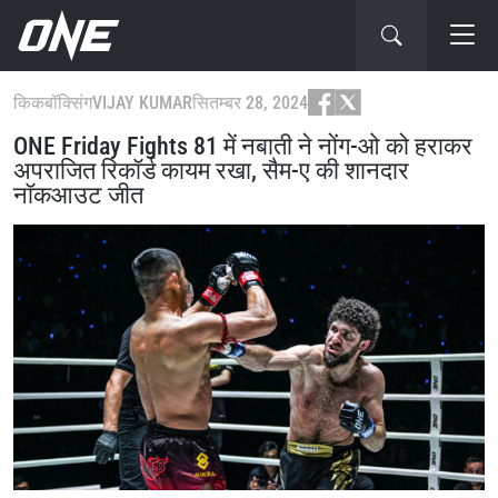
किकबॉक्सिंग
VIJAY KUMAR
सितम्बर 28, 2024
ONE Friday Fights 81 में नबाती ने नोंग-ओ को हराकर
अपराजित रिकॉर्ड कायम रखा, सैम-ए की शानदार
नॉकआउट जीत