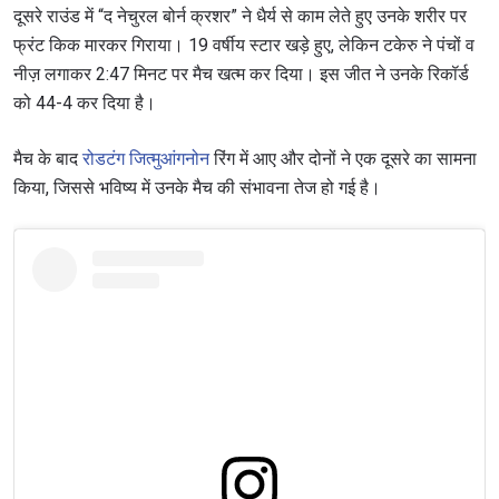
दूसरे राउंड में “द नेचुरल बोर्न क्रशर” ने धैर्य से काम लेते हुए उनके शरीर पर
फ्रंट किक मारकर गिराया। 19 वर्षीय स्टार खड़े हुए, लेकिन टकेरु ने पंचों व
हाइलाइट्स देखें
नीज़ लगाकर 2:47 मिनट पर मैच खत्म कर दिया। इस जीत ने उनके रिकॉर्ड
सदस्यता लें
को 44-4 कर दिया है।
By submitting this form, you are agreeing to our
मैच के बाद
रोडटंग जित्मुआंगनोन
रिंग में आए और दोनों ने एक दूसरे का सामना
collection, use and disclosure of your information
under our
Privacy Policy
. You may unsubscribe from
किया, जिससे भविष्य में उनके मैच की संभावना तेज हो गई है।
these communications at any time.