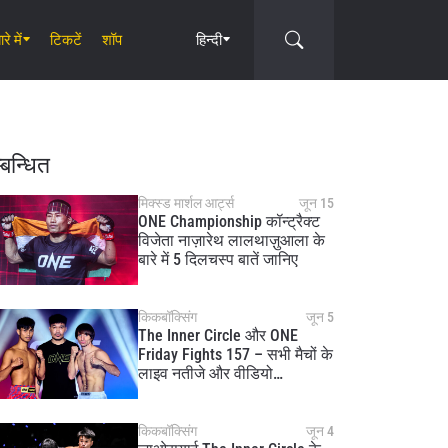
रे में
टिकटें
शॉप
हिन्दी
Circle
्बन्धित
मिक्स्ड मार्शल आर्ट्स
जून 15
ONE Championship कॉन्ट्रैक्ट
विजेता नाज़ारेथ लालथाज़ुआला के
बारे में 5 दिलचस्प बातें जानिए
किकबॉक्सिंग
जून 5
The Inner Circle और ONE
Friday Fights 157 – सभी मैचों के
लाइव नतीजे और वीडियो
हाइलाइट्स
किकबॉक्सिंग
जून 4