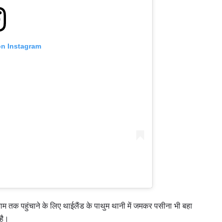
हाइलाइट्स देखें
सदस्यता लें
on Instagram
itting this form, you are agreeing to our collection, use and discl
 information under our
Privacy Policy
. You may unsubscribe from 
communications at any time.
े अंजाम तक पहुंचाने के लिए थाईलैंड के पाथुम थानी में जमकर पसीना भी बहा
 है।