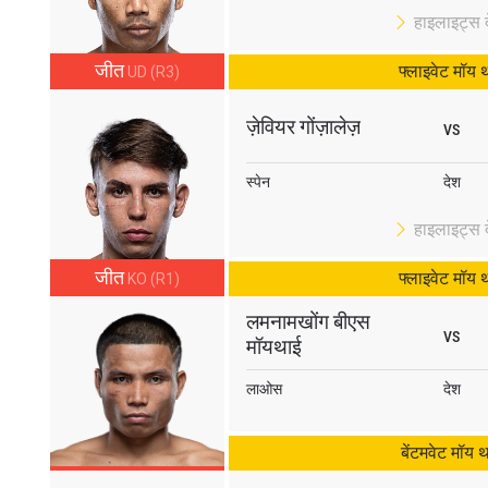
हाइलाइट्स दे
जीत
फ्लाइवेट मॉय 
UD (R3)
ज़ेवियर गोंज़ालेज़
VS
स्पेन
देश
हाइलाइट्स दे
जीत
फ्लाइवेट मॉय 
KO (R1)
लमनामखोंग बीएस
VS
मॉयथाई
लाओस
देश
बेंटमवेट मॉय 