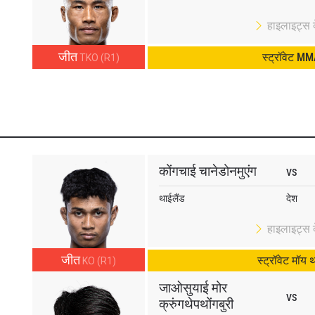
हाइलाइट्स दे
जीत
स्ट्रॉवेट M
TKO (R1)
कोंगचाई चानेडोनमुएंग
VS
थाईलैंड
देश
हाइलाइट्स दे
जीत
स्ट्रॉवेट मॉय 
KO (R1)
जाओसुयाई मोर
VS
क्रुंगथेपथोंगबुरी