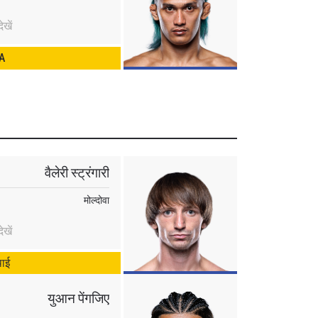
खें
MA
वैलेरी स्ट्रंगारी
मोल्दोवा
खें
थाई
युआन पेंगजिए