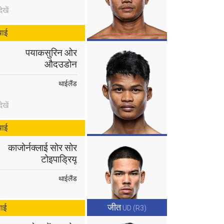
खें
थाई
पयाकसुरिन ओर
औदउडोन
थाईलैंड
खें
थाई
काजोर्नक्लाई सोर सोर
टोइपाड्रियू
थाईलैंड
जीत
थाई
UD (R3)