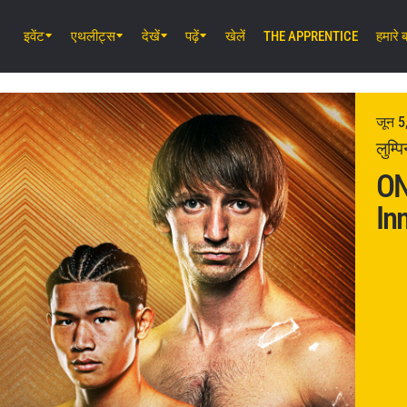
इवेंट
एथलीट्स
देखें
पढ़ें
खेलें
THE APPRENTICE
हमारे बा
अग॰ 7 (शुक्र) 11:30 AM UTC
लुम्पिनी स्टेडियम, बैंकॉक
ONE Friday Fights 165 & The Inner 
जून 5
25
लुम्प
ON
अग॰ 8 (शनि) 8:30 AM UTC
Inn
इबारा वेव एरीना ओटा, टोक्यो
ONE SAMURAI 2