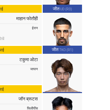
जीत
ाई
UD (R3)
माहान फोतौही
ईरान
osure of
these
खें
जीत
थाई
TKO (R1)
टकुमा ओटा
जापान
थाई
जॉन ब्रूटस
फिलीपींस