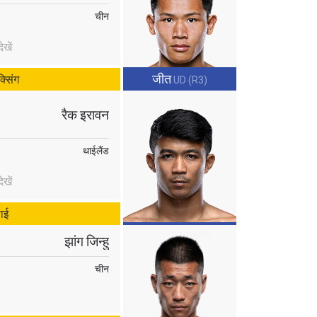
चीन
खें
जीत
्सिंग
UD (R3)
रैक इरावन
थाईलैंड
खें
ाई
झांग जिन्हु
चीन