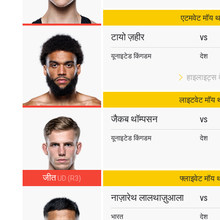
एटमवेट मॉय थ
हाइलाइट्स देखें
टायो ज़हीर
VS
सदस्यता लें
यूनाइटेड किंगडम
देश
itting this form, you are agreeing to our collection, use and discl
 information under our
Privacy Policy
. You may unsubscribe from 
हाइलाइट्स दे
communications at any time.
लाइटवेट मॉय 
जैकब थॉम्पसन
VS
यूनाइटेड किंगडम
देश
जीत
फ्लाइवेट मॉय 
UD (R3)
नाज़ारेथ लालथाज़ुआला
VS
भारत
देश