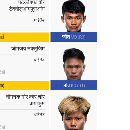
पेटकोंगफा वोर
टेक्नोलुआंगपुसुआंग
थाईलैंड
जीत
थाई
MD (R3)
जोमजय नक्सुजिम
थाईलैंड
खें
जीत
थाई
KO (R1)
atest
नोंगनक मोर कोर चोर
ve events.
चायाफुम
थाईलैंड
खें