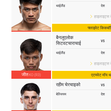
थाईलैंड
देश
हाइलाइट्स दे
फ्लाइवेट किकबॉक
बैनलुएलोक
VS
सिटवटचाराचाई
थाईलैंड
देश
हाइलाइट्स दे
जीत
एटमवेट मॉय थ
KO (R3)
रहीम चेरचाइको
VS
बेल्जियम
देश