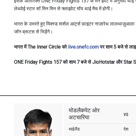
इसके अतिरिक्त ONE Friday Fights 157 के मेन इवेंट में अनुभवी थाई 
लेथवेई स्टार सॉ मिन मिन से फ्लाइवेट मॉय थाई मैच में होगी।
भारत के उभरते हुए मिक्स्ड मार्शल आर्ट्स फ़ाइटर नाज़ारेथ लालथाज़ुआला
जॉन ब्रूटस से भिड़ेंगे।
भारत में The Inner Circle को
live.onefc.com
पर शाम 5 बजे से ला
ONE Friday Fights 157 को शाम 7 बजे से JioHotstar और Star S
योडलैकपेट ओर
VS
अटचारिया
थाईलैंड
देश