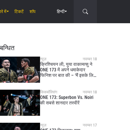
रे में
टिकटें
शॉप
हिन्दी
Circle
्बन्धित
न्यूज़
नवम्बर 18
क्रिश्चियन ली, युया वाकामत्सु ने
ONE 173 में अपने धमाकेदार
फिनिश पर बात की – ‘मैं इसके लिए
धन्य हूं’
किकबॉक्सिंग
नवम्बर 18
ONE 173: Superbon Vs. Noiri
की सबसे शानदार तस्वीरें
न्यूज़
नवम्बर 17