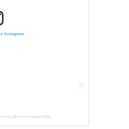
on Instagram
onship (@onechampionship)