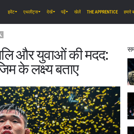
इवेंट
एथलीट्स
देखें
पढ़ें
खेलें
THE APPRENTICE
हमारे बा
अग॰ 7 (शुक्र) 11:30 AM UTC
लुम्पिनी स्टेडियम, बैंकॉक
ONE Friday Fights 165 & The Inner 
25
सम
ांजलि और युवाओं की मदद:
अग॰ 8 (शनि) 8:30 AM UTC
िम के लक्ष्य बताए
इबारा वेव एरीना ओटा, टोक्यो
ONE SAMURAI 2