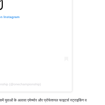
हाइलाइट्स देखें
on Instagram
सदस्यता लें
itting this form, you are agreeing to our collection, use and discl
 information under our
Privacy Policy
. You may unsubscribe from 
communications at any time.
onship (@onechampionship)
ं युवाओं के अलावा एमेच्योर और प्रोफेशनल फाइटर्स स्ट्राइकिंग व