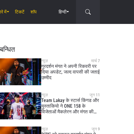
रे में
टिकटें
शॉप
हिन्दी
Circle
्बन्धित
न्यूज़
मार्च 7
गुरदर्शन मंगत ने अपनी रिकवरी पर
दिया अपडेट, जल्द वापसी की जताई
उम्मीद
न्यूज़
जून 11
Team Lakay के स्टार्स किंगड और
युस्ताकियो ने ONE 158 के
विजेताओं मैकलेरन और मंगत की
चुनौती को स्वीकार किया
न्यूज़
जून 9