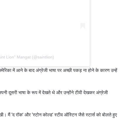
int Lion" Mangat (@saintlion)
िका में आने के बाद अंग्रेजी भाषा पर अच्छी पकड़ ना होने के कारण उन्हें
 IN THE KNOW
पनी दूसरी भाषा के रूप में देखते थे और उन्होंने टीवी देखकर अंग्रेजी
 Championship wherever you go! Sign up now to gain access to l
ock special offers and get first access to the best seats to our li
प्रतिद्वंद्वी
सीखी। मैं ‘द रॉक’ और ‘स्टोन कोल्ड’ स्टीव ऑस्टिन जैसे स्टार्स को बोलते हुए
इवेंट