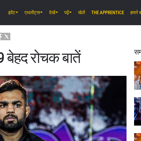
इवेंट
एथलीट्स
देखें
पढ़ें
खेलें
THE APPRENTICE
हमारे बा
अग॰ 7 (शुक्र) 11:30 AM UTC
लुम्पिनी स्टेडियम, बैंकॉक
ONE Friday Fights 165 & The Inner 
25
सम
9 बेहद रोचक बातें
अग॰ 8 (शनि) 8:30 AM UTC
इबारा वेव एरीना ओटा, टोक्यो
ONE SAMURAI 2