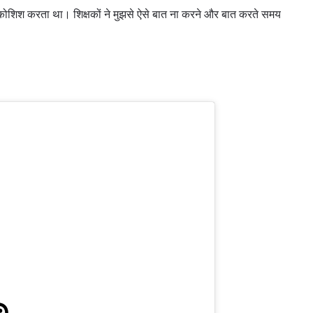
की कोशिश करता था। शिक्षकों ने मुझसे ऐसे बात ना करने और बात करते समय
हाइलाइट्स देखें
सदस्यता लें
itting this form, you are agreeing to our collection, use and discl
 information under our
Privacy Policy
. You may unsubscribe from 
communications at any time.