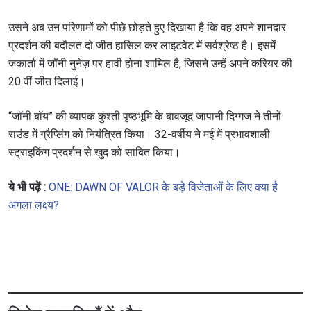
to gain access to latest news, unlock special offers
and get first access to the best seats to our live
उसने अब उन परिणामों को पीछे छोड़ते हुए दिखाया है कि वह अपने शानदार
events.
प्रदर्शन की बदौलत दो जीत हासिल कर लाइटवेट में सर्वश्रेष्ठ है। इसमें
ईमेल
प्रतिद्वंद्वी
जकार्ता में जॉनी नुनेज़ पर हावी होना शामिल है, जिसने उन्हें अपने करियर की
20 वीं जीत दिलाई।
इवेंट
नाम
“जॉनी बॉय” की व्यापक कुश्ती पृष्ठभूमि के बावजूद जापानी दिग्गज ने तीनों
राउंड में ग्रैप्लिंग को नियंत्रित किया। 32-वर्षीय ने मई में प्रभावशाली
हाइलाइट्स देखें
स्ट्राइकिंग प्रदर्शन से खुद को साबित किया।
सदस्यता लें
ये भी पढ़ें :
ONE: DAWN OF VALOR के बड़े विजेताओं के लिए क्या है
By submitting this form, you are agreeing to our
अगला लक्ष्य?
collection, use and disclosure of your information
under our
Privacy Policy
. You may unsubscribe from
these communications at any time.