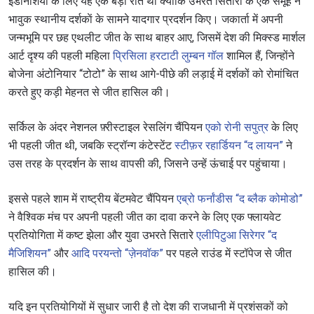
इंडोनेशिया के लिए यह एक बड़ी रात थी क्योंकि उभरते सितारों के एक समूह ने
भावुक स्थानीय दर्शकाें के सामने यादगार प्रदर्शन किए। जकार्ता में अपनी
जन्मभूमि पर छह एथलीट जीत के साथ बाहर आए, जिसमें देश की मिक्स्ड मार्शल
आर्ट दृश्य की पहली महिला
प्रिसिला हरटाटी लुम्बन गॉल
शामिल हैं, जिन्होंने
बोजेना अंटोनियार “टोटो” के साथ आगे-पीछे की लड़ाई में दर्शकों को रोमांचित
करते हुए कड़ी मेहनत से जीत हासिल की।
सर्किल के अंदर नेशनल फ़्रीस्टाइल रेसलिंग चैंपियन
एको रोनी सपुत्र
के लिए
भी पहली जीत थी, जबकि स्ट्रॉन्ग कंटेस्टेंट
स्टीफ़र रहार्डियन “द लायन”
ने
उस तरह के प्रदर्शन के साथ वापसी की, जिसने उन्हें ऊंचाई पर पहुंचाया।
इससे पहले शाम में राष्ट्रीय बेंटमवेट चैंपियन
एब्रो फर्नांडीस “द ब्लैक कोमोडो”
ने वैश्विक मंच पर अपनी पहली जीत का दावा करने के लिए एक फ्लायवेट
प्रतियोगिता में कष्ट झेला और युवा उभरते सितारे
एलीपिटुआ सिरेगर “द
मैजिशियन”
और
आदि परयन्तो “ज़ेनवॉक”
पर पहले राउंड में स्टॉपेज से जीत
हासिल की।
यदि इन प्रतियोगियों में सुधार जारी है तो देश की राजधानी में प्रशंसकों को