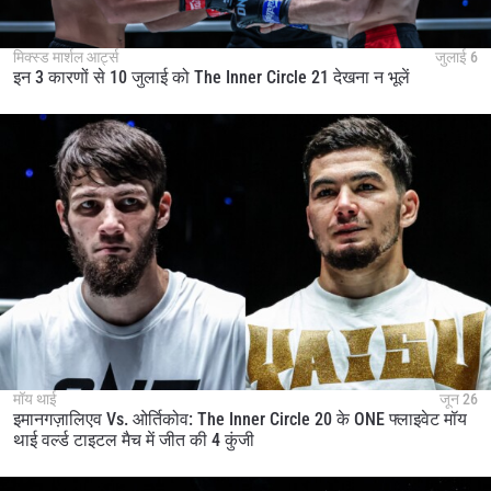
मिक्स्ड मार्शल आर्ट्स
जुलाई 6
इन 3 कारणों से 10 जुलाई को The Inner Circle 21 देखना न भूलें
मॉय थाई
जून 26
इमानगज़ालिएव Vs. ओर्तिकोव: The Inner Circle 20 के ONE फ्लाइवेट मॉय
थाई वर्ल्ड टाइटल मैच में जीत की 4 कुंजी