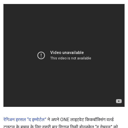
रेगिअन इरसल “द इम्मोर्टल”
ने अपने ONE लाइटवेट किकबॉक्सिंग वर्ल्ड
टाइटल के बचाव के लिए दूसरी बार दिग्गज निकी होल्जकेन “द नेचुरल” को