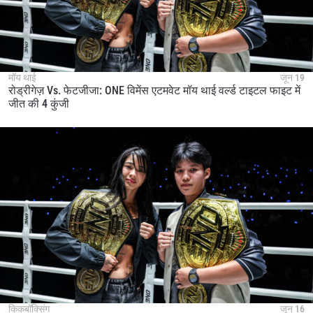
मॉय थाई
जून 19
रोड्रीगेज़ Vs. फेटजीजा: ONE विमेंस एटमवेट मॉय थाई वर्ल्ड टाइटल फाइट में
जीत की 4 कुंजी
किकबॉक्सिंग
जून 16