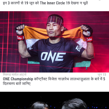
इन 3 कारणों से 19 जून को The Inner Circle 19 देखना न भूलें
मिक्स्ड मार्शल आर्ट्स
जून 15
ONE Championship कॉन्ट्रैक्ट विजेता नाज़ारेथ लालथाज़ुआला के बारे में 5
दिलचस्प बातें जानिए