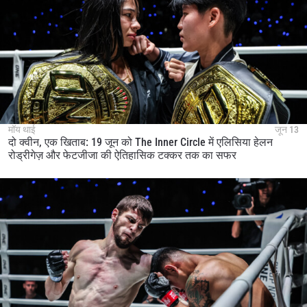
मॉय थाई
जून 13
दो क्वीन, एक खिताब: 19 जून को The Inner Circle में एलिसिया हेलन
रोड्रीगेज़ और फेटजीजा की ऐतिहासिक टक्कर तक का सफर