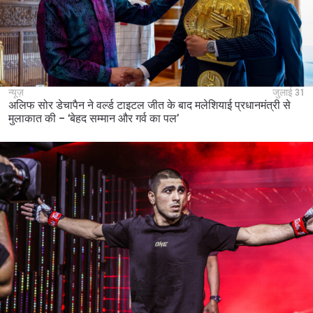
न्यूज़
जुलाई 31
अलिफ सोर डेचापैन ने वर्ल्ड टाइटल जीत के बाद मलेशियाई प्रधानमंत्री से
मुलाकात की – ‘बेहद सम्मान और गर्व का पल’