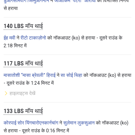
डुआंगसोमपोंग जित्मुआंगनोन
ने
जोआकिम “पैंटेरा” औराघी
को विभाजित निर्णय
से हराया
140 LBS मॉय थाई
ईह मवी
ने
रीटो टाकाज़ोनो
को नॉकआउट (ko) से हराया - दूसरे राउंड के
2:18 मिनट में
117 LBS मॉय थाई
मासातोशी “मासा ब्रेवली” हिराई
ने
सा सोई थिहा
को नॉकआउट (ko) से हराया
- दूसरे राउंड के 1:24 मिनट में
हाइलाइट्स देखें
133 LBS मॉय थाई
कोरपाई सोर यिंगचारोएनकार्नचांग
ने
सुलेमान लुकसुआन
को नॉकआउट (ko)
से हराया - दूसरे राउंड के 0:16 मिनट में