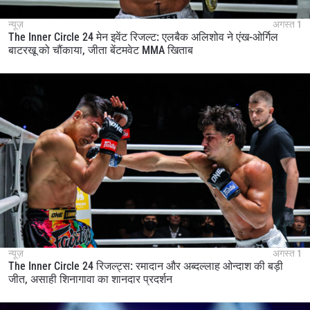
न्यूज़
अगस्त 1
The Inner Circle 24 मेन इवेंट रिजल्ट: एलबैक अलिशोव ने एंख-ओर्गिल
बाटरखू को चौंकाया, जीता बेंटमवेट MMA खिताब
न्यूज़
अगस्त 1
The Inner Circle 24 रिजल्ट्स: रमादान और अब्दल्लाह ओन्दाश की बड़ी
जीत, असाही शिनागावा का शानदार प्रदर्शन