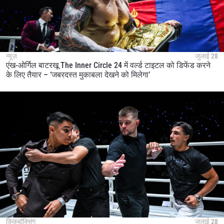
न्यूज़
जुलाई 28
एंख-ओर्गिल बाटरखू The Inner Circle 24 में वर्ल्ड टाइटल को डिफेंड करने
के लिए तैयार – ‘जबरदस्त मुकाबला देखने को मिलेगा’
किकबॉक्सिंग
जुलाई 28