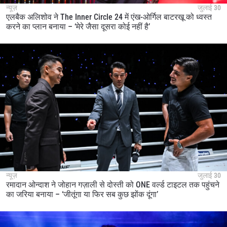
न्यूज़
जुलाई 30
एलबैक अलिशोव ने The Inner Circle 24 में एंख-ओर्गिल बाटरखू को ध्वस्त
करने का प्लान बनाया – ‘मेरे जैसा दूसरा कोई नहीं है’
न्यूज़
जुलाई 30
रमादान ओन्दाश ने जोहान गज़ाली से दोस्ती को ONE वर्ल्ड टाइटल तक पहुंचने
का जरिया बनाया – ‘जीतूंगा या फिर सब कुछ झोंक दूंगा’