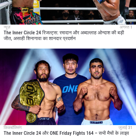
न्यूज़
अगस्त 1
The Inner Circle 24 रिजल्ट्स: रमादान और अब्दल्लाह ओन्दाश की बड़ी
जीत, असाही शिनागावा का शानदार प्रदर्शन
किकबॉक्सिंग
जुलाई 31
The Inner Circle 24 और ONE Friday Fights 164 – सभी मैचों के लाइव