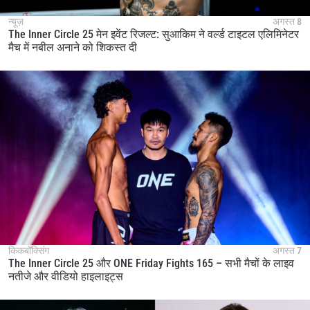
न्यूज़
अगस्त 8
The Inner Circle 25 मेन इवेंट रिजल्ट: सुआकिम ने वर्ल्ड टाइटल एलिमिनेटर
मैच में नबील अनाने को शिकस्त दी
किकबॉक्सिंग
अगस्त 7
The Inner Circle 25 और ONE Friday Fights 165 – सभी मैचों के लाइव
नतीजे और वीडियो हाइलाइट्स