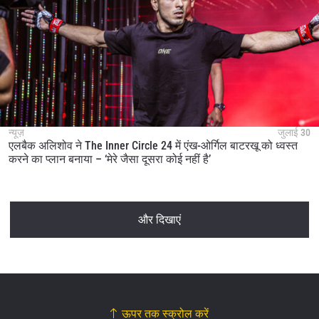
न्यूज़
जुलाई 30
एलबैक अलिशोव ने The Inner Circle 24 में एंख-ओर्गिल बाटरखू को ध्वस्त
करने का प्लान बनाया – ‘मेरे जैसा दूसरा कोई नहीं है’
और दिखाएं
ऊपर तक स्क्रोल करें