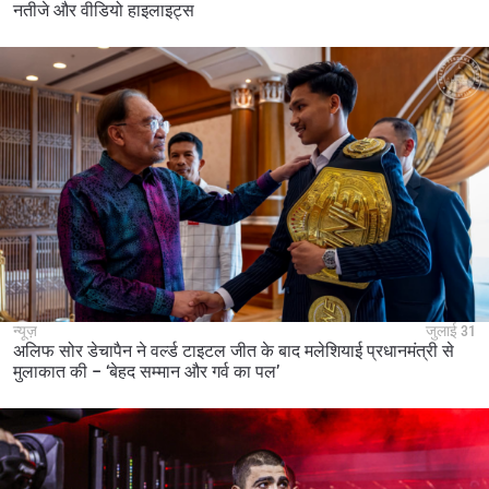
नतीजे और वीडियो हाइलाइट्स
न्यूज़
जुलाई 31
अलिफ सोर डेचापैन ने वर्ल्ड टाइटल जीत के बाद मलेशियाई प्रधानमंत्री से
मुलाकात की – ‘बेहद सम्मान और गर्व का पल’