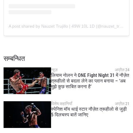
By submitting this form, you are agreeing to our
collection, use and disclosure of your information
under our
Privacy Policy
. You may unsubscribe from
these communications at any time.
A post shared by Nauzet Trujillo | 49W 10L 1D (@nauzet_trujillo_official)
सम्बन्धित
न्यूज़
अप्रैल 24
लियाम नोलन ने ONE Fight Night 31 में नौज़ेत
त्रूहीलो से बदला लेने का प्लान बनाया – ‘अब
मुझे कुछ साबित करना है’
विशेष कहानियाँ
अप्रैल 21
स्पेनिश मॉय थाई स्टार नौज़ेत त्रूहीलो से जुड़ी
5 दिलचस्प बातें जानिए