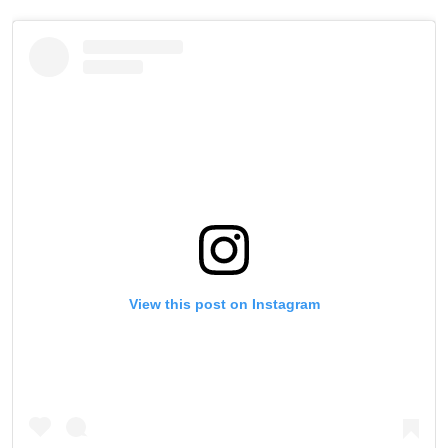
STAY IN THE KNOW
Take ONE Championship wherever you go! Sign up now
to gain access to latest news, unlock special offers
and get first access to the best seats to our live
events.
ईमेल
प्रतिद्वंद्वी
View this post on Instagram
इवेंट
नाम
हाइलाइट्स देखें
सदस्यता लें