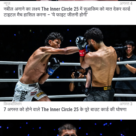
न्यूज़
अगस्त 4
नबील अनाने का लक्ष्य The Inner Circle 25 में सुआकिम को मात देकर वर्ल्ड
टाइटल मैच हासिल करना – ‘ये फाइट जीतनी होगी’
किकबॉक्सिंग
अगस्त 3
7 अगस्त को होने वाले The Inner Circle 25 के पूरे बाउट कार्ड की घोषणा