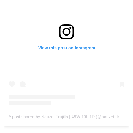
View this post on Instagram
A post shared by Nauzet Trujillo | 49W 10L 1D (@nauzet_trujillo_official)