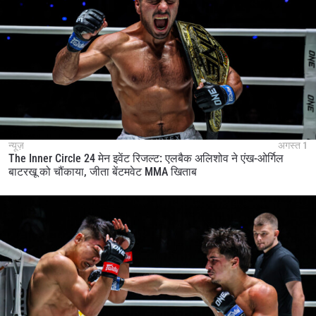
न्यूज़
अगस्त 1
The Inner Circle 24 मेन इवेंट रिजल्ट: एलबैक अलिशोव ने एंख-ओर्गिल
बाटरखू को चौंकाया, जीता बेंटमवेट MMA खिताब