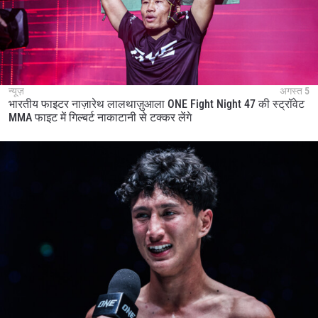
न्यूज़
अगस्त 5
भारतीय फाइटर नाज़ारेथ लालथाज़ुआला ONE Fight Night 47 की स्ट्रॉवेट
MMA फाइट में गिल्बर्ट नाकाटानी से टक्कर लेंगे