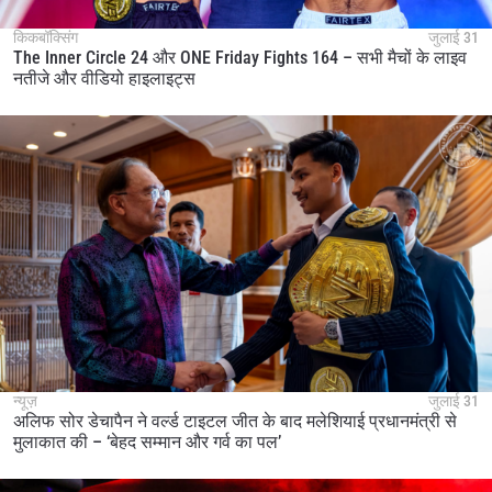
किकबॉक्सिंग
जुलाई 31
The Inner Circle 24 और ONE Friday Fights 164 – सभी मैचों के लाइव
नतीजे और वीडियो हाइलाइट्स
न्यूज़
जुलाई 31
अलिफ सोर डेचापैन ने वर्ल्ड टाइटल जीत के बाद मलेशियाई प्रधानमंत्री से
मुलाकात की – ‘बेहद सम्मान और गर्व का पल’